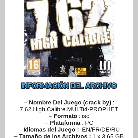
–
Nombre Del Juego (crack by)
:
7.62.High.Calibre.MULTi4-PROPHET
–
Formato
: iso
–
Plataforma
: PC
–
Idiomas del Juego :
EN/FR/DE/RU
–
Tamaño de los Archivos :
1 x 3.65 GB