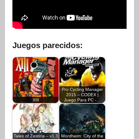
Juegos parecidos:
Pro Cycling Manager
2015 – CODEX |
XIII
Juego Para PC -…
Tales of Zestiria – v1.3
Mordheim: City of the