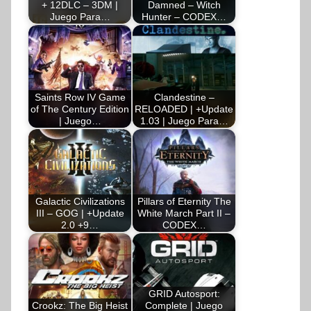
+ 12DLC – 3DM |
Damned – Witch
Juego Para…
Hunter – CODEX…
Saints Row IV Game
Clandestine –
of The Century Edition
RELOADED | +Update
| Juego…
1.03 | Juego Para…
Galactic Civilizations
Pillars of Eternity The
III – GOG | +Update
White March Part II –
2.0 +9…
CODEX…
GRID Autosport:
Crookz: The Big Heist
Complete | Juego