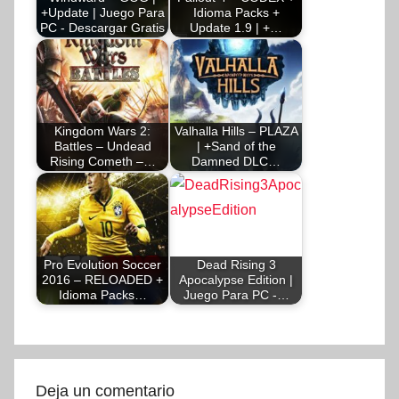
+Update | Juego Para
Idioma Packs +
PC - Descargar Gratis
Update 1.9 | +…
Kingdom Wars 2:
Valhalla Hills – PLAZA
Battles – Undead
| +Sand of the
Rising Cometh –…
Damned DLC…
Pro Evolution Soccer
Dead Rising 3
2016 – RELOADED +
Apocalypse Edition |
Idioma Packs…
Juego Para PC -…
Deja un comentario