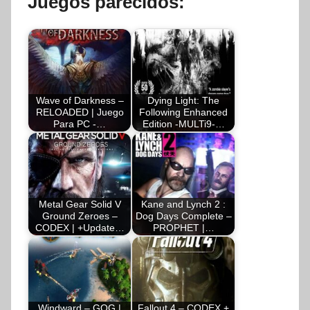
Juegos parecidos:
Wave of Darkness –
Dying Light: The
RELOADED | Juego
Following Enhanced
Para PC -…
Edition -MULTi9-…
Metal Gear Solid V
Kane and Lynch 2 :
Ground Zeroes –
Dog Days Complete –
CODEX | +Update…
PROPHET |…
Windward – GOG |
Fallout 4 – CODEX +