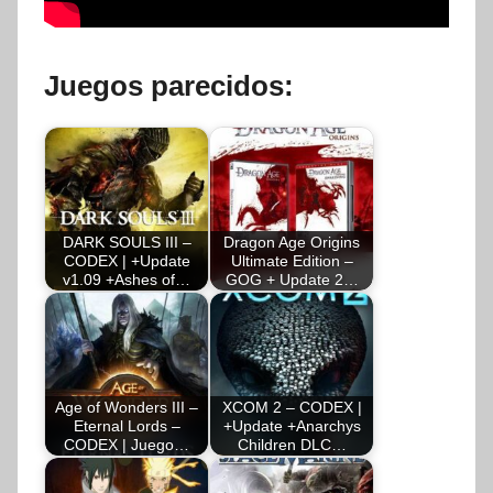
Juegos parecidos:
DARK SOULS III –
Dragon Age Origins
CODEX | +Update
Ultimate Edition –
v1.09 +Ashes of…
GOG + Update 2…
Age of Wonders III –
XCOM 2 – CODEX |
Eternal Lords –
+Update +Anarchys
CODEX | Juego…
Children DLC…