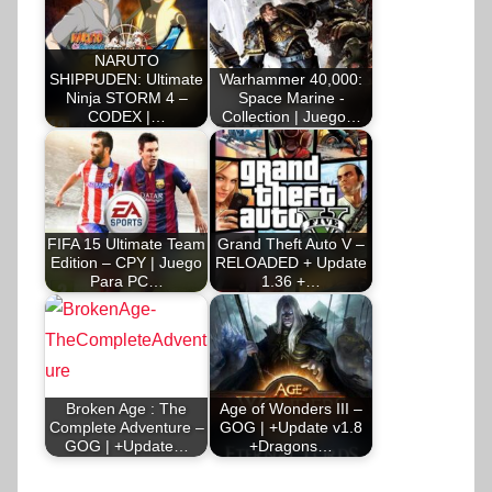
NARUTO
SHIPPUDEN: Ultimate
Warhammer 40,000:
Ninja STORM 4 –
Space Marine -
CODEX |…
Collection | Juego…
FIFA 15 Ultimate Team
Grand Theft Auto V –
Edition – CPY | Juego
RELOADED + Update
Para PC…
1.36 +…
Broken Age : The
Age of Wonders III –
Complete Adventure –
GOG | +Update v1.8
GOG | +Update…
+Dragons…