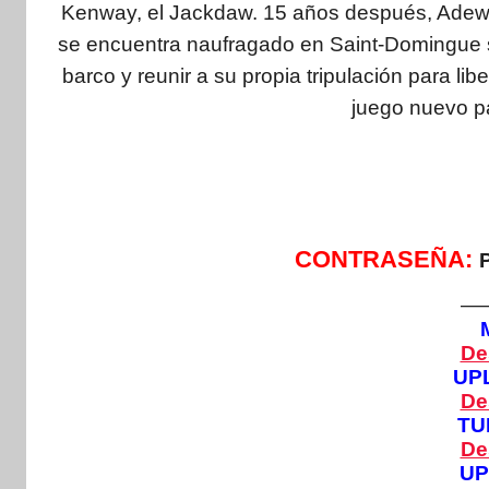
Kenway, el Jackdaw. 15 años después, Adewa
se encuentra naufragado en Saint-Domingue sin
barco y reunir a su propia tripulación para li
juego nuevo pa
CONTRASEÑA:
—
De
UP
De
TU
De
U