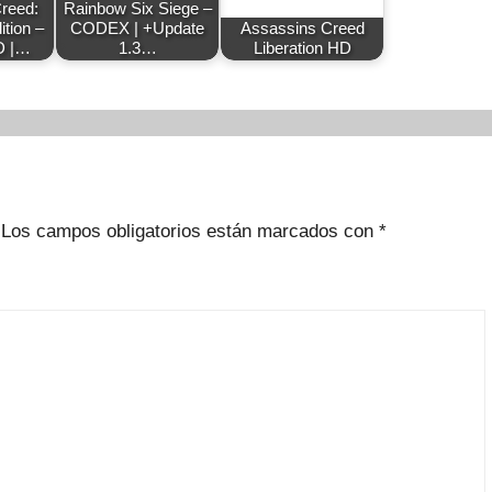
reed:
Rainbow Six Siege –
ition –
CODEX | +Update
Assassins Creed
 |…
1.3…
Liberation HD
Los campos obligatorios están marcados con
*