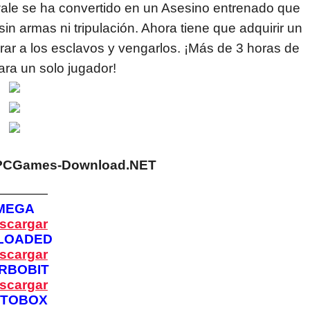
le se ha convertido en un Asesino entrenado que
 armas ni tripulación. Ahora tiene que adquirir un
berar a los esclavos y vengarlos. ¡Más de 3 horas de
ra un solo jugador!
PCGames-Download.NET
————
MEGA
scargar
LOADED
scargar
RBOBIT
scargar
PTOBOX