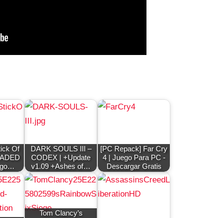
ick Of
DARK SOULS III –
[PC Repack] Far Cry
OADED
CODEX | +Update
4 | Juego Para PC -
ego…
v1.09 +Ashes of…
Descargar Gratis
Tom Clancy’s