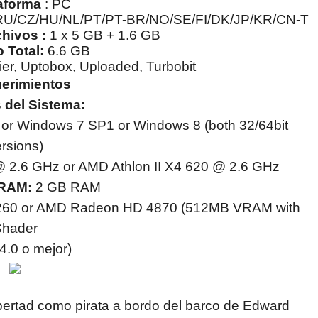
taforma
: PC
RU/CZ/HU/NL/PT/PT-BR/NO/SE/FI/DK/JP/KR/CN-T
hivos :
1 x 5 GB + 1.6 GB
 Total:
6.6 GB
ier, Uptobox, Uploaded, Turbobit
erimientos
 del Sistema:
or Windows 7 SP1 or Windows 8 (both 32/64bit
rsions)
 2.6 GHz or AMD Athlon II X4 620 @ 2.6 GHz
 RAM:
2 GB RAM
260 or AMD Radeon HD 4870 (512MB VRAM with
Shader
4.0 o mejor)
bertad como pirata a bordo del barco de Edward