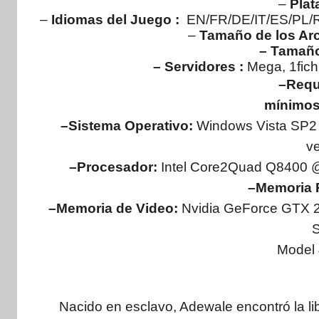
–
Pla
–
Idiomas del Juego :
EN/FR/DE/IT/ES/PL/
–
Tamaño de los Arc
– Tamaño
– Servidores :
Mega, 1fich
–Requ
mínimos
–Sistema Operativo:
Windows Vista SP2 
ve
–Procesador:
Intel Core2Quad Q8400 @
–Memoria
–Memoria de Video:
Nvidia GeForce GTX 
Model 
Nacido en esclavo, Adewale encontró la li