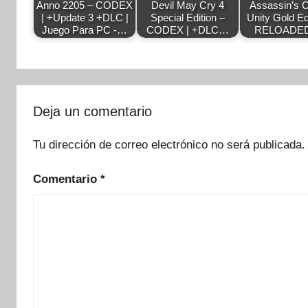
Anno 2205 – CODEX
Devil May Cry 4
Assassin’s C
| +Update 3 +DLC |
Special Edition –
Unity Gold Ed
Juego Para PC -…
CODEX | +DLC…
RELOADED
Deja un comentario
Tu dirección de correo electrónico no será publicada.
Comentario
*