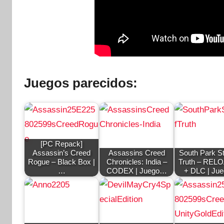
Juegos parecidos:
[PC Repack]
Assassin’s Creed
Assassins Creed
South Park St
Rogue – Black Box |
Chronicles: India –
Truth – REL
…
CODEX | Juego…
+ DLC | Ju