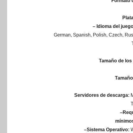
Formato d
Plat
– Idioma del jueg
German, Spanish, Polish, Czech, Rus
Tamaño de los 
Tamaño 
Servidores de descarga:
M
T
–Requ
mínimos
–Sistema Operativo: