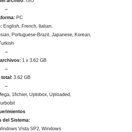
el archivo:
ISO
–
aforma:
PC
o:
English, French, Italian,
sian, Portuguese-Brazil, Japanese, Korean,
Turkish
–
archivos:
1 x 3.62 GB
–
total:
3.62 GB
–
ega, 1fichier, Uptobox, Uploaded,
urbobit
erimientos
 del Sistema:
Windows Vista SP2, Windows