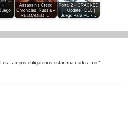
 –
Assassin’s Creed
Portal 2 – CRACKED
Juego
Chronicles: Russia –
| +Update +DLC |
RELOADED |…
Juego Para PC -…
Los campos obligatorios están marcados con
*