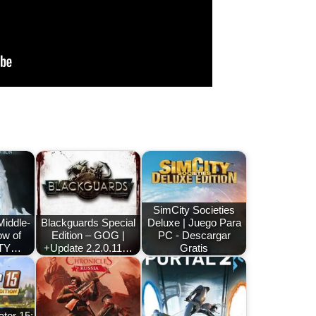
SimCity Societies
Middle-
Blackguards Special
Deluxe | Juego Para
ow of
Edition – GOG |
PC - Descargar
OTY…
+Update 2.2.0.11…
Gratis
tor 15: