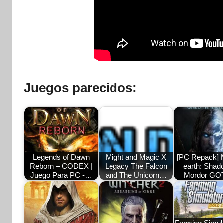
Juegos parecidos:
Legends of Dawn
Might and Magic X
[PC Repack] 
Reborn – CODEX |
Legacy The Falcon
earth: Shad
Juego Para PC -…
and The Unicorn…
Mordor G
Farming Simula