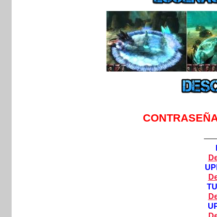
CONTRASEÑ
—
De
UP
De
T
De
U
De