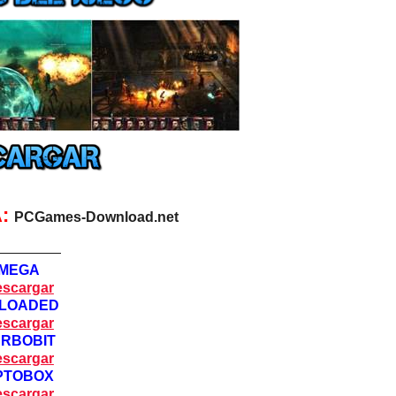
A:
PCGames-Download.net
—————
MEGA
scargar
LOADED
scargar
URBOBIT
scargar
PTOBOX
scargar