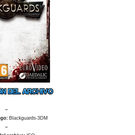
–
ego:
Blackguards-3DM
–