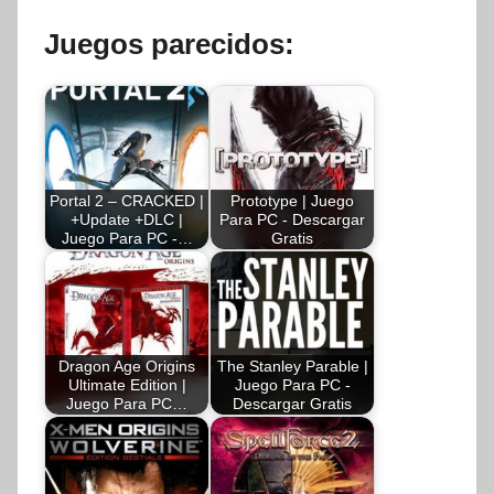
Juegos parecidos:
Portal 2 – CRACKED |
Prototype | Juego
+Update +DLC |
Para PC - Descargar
Juego Para PC -…
Gratis
Dragon Age Origins
The Stanley Parable |
Ultimate Edition |
Juego Para PC -
Juego Para PC…
Descargar Gratis