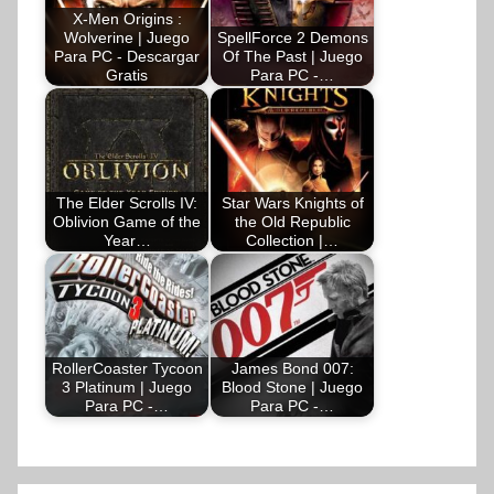
X-Men Origins :
Wolverine | Juego
SpellForce 2 Demons
Para PC - Descargar
Of The Past | Juego
Gratis
Para PC -…
The Elder Scrolls IV:
Star Wars Knights of
Oblivion Game of the
the Old Republic
Year…
Collection |…
RollerCoaster Tycoon
James Bond 007:
3 Platinum | Juego
Blood Stone | Juego
Para PC -…
Para PC -…