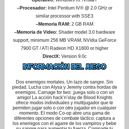
–Procesador:
Intel Pentium IV® @ 2.0 GHz or
similar processor with SSE3
–Memoria RAM:
2 GB RAM
–Memoria de Video:
Shader model 3.0 hardware
support, minimum 256 MB VRAM, NVidia GeForce
7900 GT / ATI Radeon HD X1800 or higher
DirectX:
Version 9.0c
Dos enemigos mortales. Un lazo de sangre. Sin
piedad. Lucha con Alysa y Jeremy contra hordas de
enemigos. Carnage for two: ¡juega solo o con un
amigo! La acción hack’n’slay de Blood Knights
ofrece modos individuales y multijugador que te
permiten jugar solo o con otro jugador en cualquier
momento. El modo Co-op abre una gama de
diferentes opciones de combate táctico: captura a
los enemigos con el agarre de los vampiros y bebe
su sangre para aumentar tu fuerza. Comparte tu