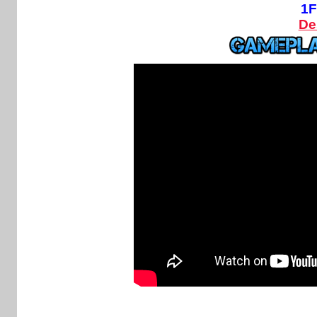
1F
De