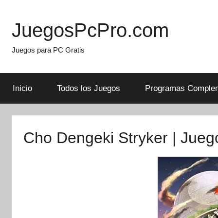
Skip
to
JuegosPcPro.com
content
Juegos para PC Gratis
Inicio
Todos los Juegos
Programas Complem
Cho Dengeki Stryker | Jueg