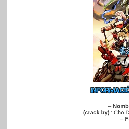
–
Nombr
(crack by)
: Cho.
–
F