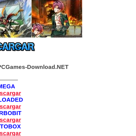
PCGames-Download.NET
————
MEGA
scargar
LOADED
scargar
RBOBIT
scargar
PTOBOX
scargar