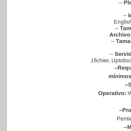
–
Pl
–
I
Englis
–
Tam
Archivo
–
Tama
–
Servid
1fichier, Uptobo
–Requ
mínimos
–S
Operativo:
W
–Pr
Penti
–M