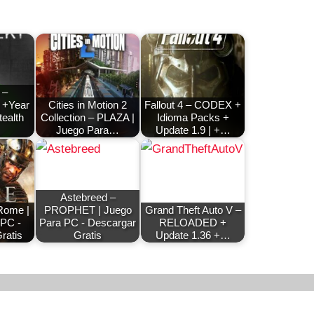
 –
 +Year
Cities in Motion 2
Fallout 4 – CODEX +
ealth
Collection – PLAZA |
Idioma Packs +
…
Juego Para…
Update 1.9 | +…
Astebreed –
Rome |
PROPHET | Juego
Grand Theft Auto V –
 PC -
Para PC - Descargar
RELOADED +
ratis
Gratis
Update 1.36 +…