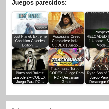
Juegos parecidos:
Prospekt
Lost Planet: Extreme
Assassins Creed
RELOADED |
Condition Colonies
Chronicles: India –
1 Update +St
Edition |…
CODEX | Juego…
Mode
Trackmania Turbo –
Blues and Bullets:
CODEX | Juego Para
Ryse Son of 
Episode 2 – CODEX |
PC - Descargar
Juego Para
Juego Para PC…
Gratis
Descargar G