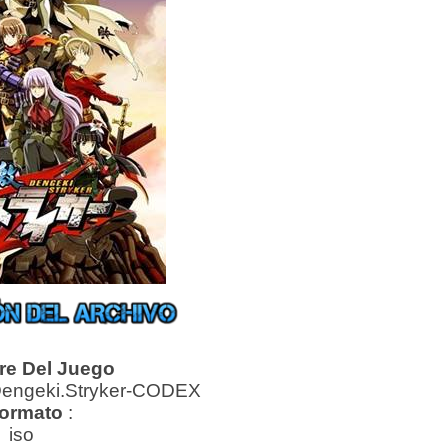
e Del Juego
Dengeki.Stryker-CODEX
ormato
:
iso