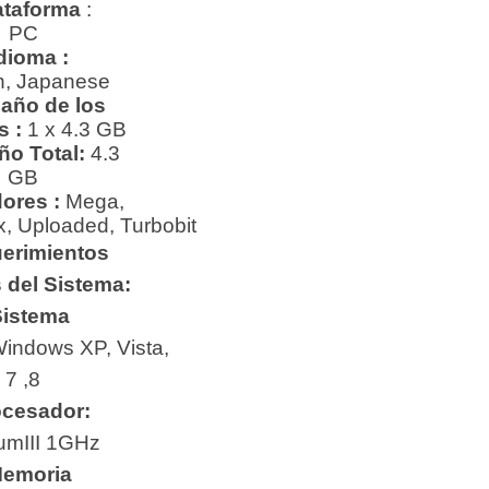
ataforma
:
PC
dioma :
h, Japanese
año de los
s :
1 x 4.3 GB
ño Total:
4.3
GB
ores :
Mega,
x, Uploaded, Turbobit
erimientos
 del Sistema:
istema
indows XP, Vista,
7 ,8
ocesador:
umIII 1GHz
emoria