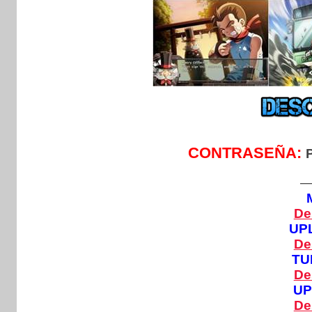
CONTRASEÑA:
De
UP
De
TU
De
U
De