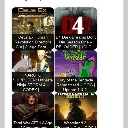
Deus Ex Human
D4 Dark Dreams Dont
Revolution Directors
Die Season One –
Cut | Juego Para…
RELOADED | +DLC…
NARUTO
SHIPPUDEN: Ultimate
Day of the Tentacle
Ninja STORM 4 –
Remastered – GOG |
CODEX |…
+Update 1 & 2…
Total War ATTILA Age
Wasteland 2:
of Charlemagne
Director’s Cut – GOG |