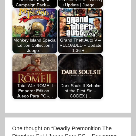
Campaign Pack –…
+Update | Juego…
Monkey Island Special
Grand Theft Auto V –
Edition Collection |
RELOADED + Update
Juego…
1.36 +…
Total War ROME II
Dark Souls II Scholar
Emperor Edition |
of the First Sin –
Juego Para PC -…
CODEX |…
One thought on “
Deadly Premonition The