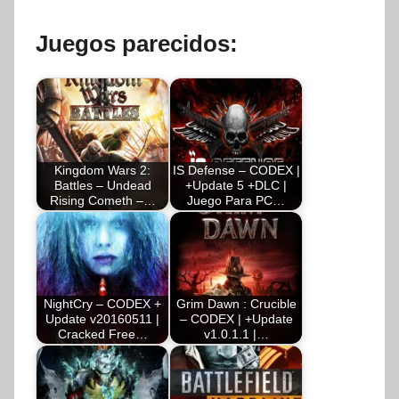
Juegos parecidos:
Kingdom Wars 2:
IS Defense – CODEX |
Battles – Undead
+Update 5 +DLC |
Rising Cometh –…
Juego Para PC…
NightCry – CODEX +
Grim Dawn : Crucible
Update v20160511 |
– CODEX | +Update
Cracked Free…
v1.0.1.1 |…