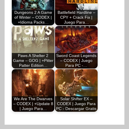
Dungeons 2 A Game
Battlefield Hardline –
of Winter – CODEX |
CPY + Crack Fix |
+Idioma Packs…
Juego Para…
Paws A Shelter 2
Sword Coast Legends
Game – GOG | +Pitter
– CODEX | Juego
Patter Edition…
Para PC -…
We Are The Dwarves
Solar Shifter EX –
– CODEX | +Update 8
CODEX | Juego Para
| Juego Para…
PC - Descargar Gratis