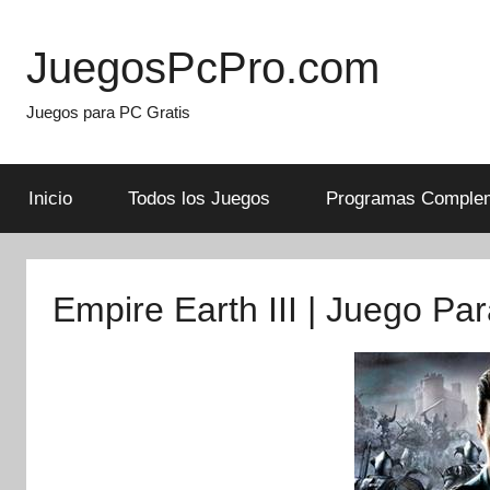
Skip
to
JuegosPcPro.com
content
Juegos para PC Gratis
Inicio
Todos los Juegos
Programas Complem
Empire Earth III | Juego Pa