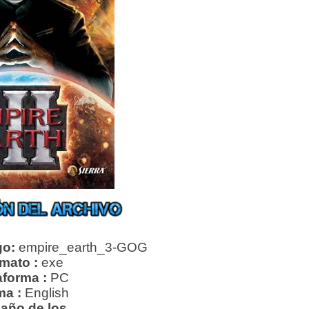
go:
empire_earth_3-GOG
mato :
exe
aforma :
PC
ma :
English
año de los