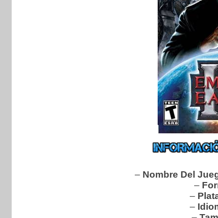
–
Nombre Del Jue
–
For
–
Plat
–
Idio
–
Tam