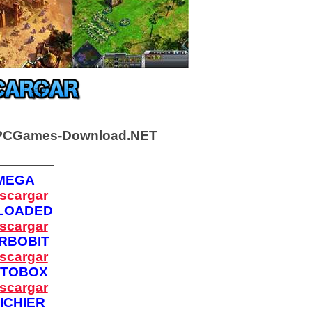
PCGames-Download.NET
—————
MEGA
scargar
LOADED
scargar
RBOBIT
scargar
PTOBOX
scargar
ICHIER