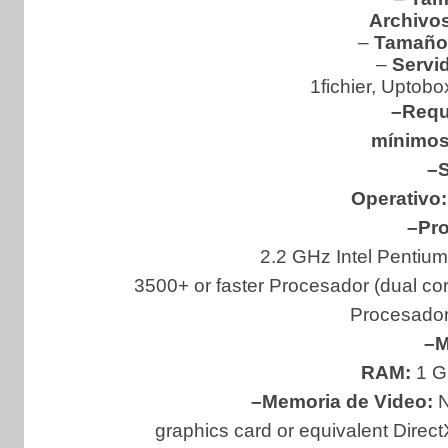
Archivos
–
Tamaño 
–
Servid
1fichier, Uptobo
–Requ
mínimos
–S
Operativo
–Pr
2.2 GHz Intel Pentiu
3500+ or faster Procesador (dual co
Procesado
–M
RAM:
1 G
–Memoria de Video:
N
graphics card or equivalent Direc