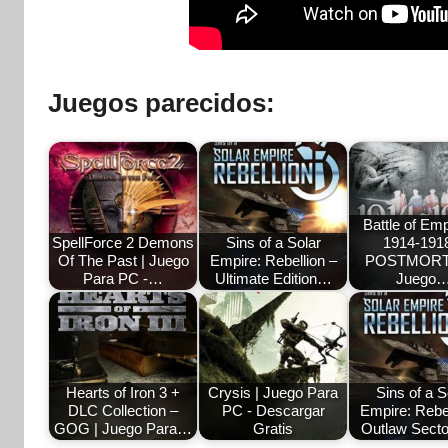
Juegos parecidos:
Battle of Emp
SpellForce 2 Demons
Sins of a Solar
1914-191
Of The Past | Juego
Empire: Rebellion –
POSTMORT
Para PC -…
Ultimate Edition…
Juego
Hearts of Iron 3 +
Crysis | Juego Para
Sins of a S
DLC Collection –
PC - Descargar
Empire: Rebel
GOG | Juego Para…
Gratis
Outlaw Sect