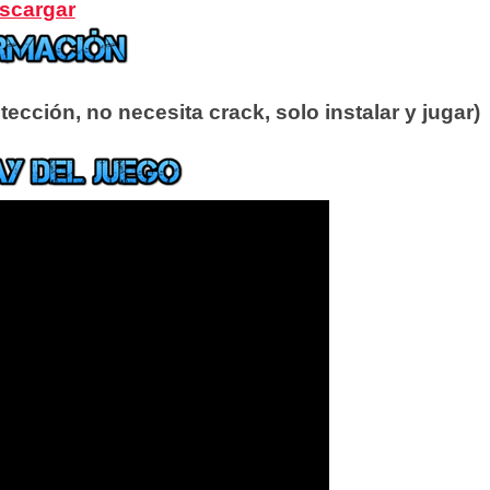
scargar
ección, no necesita crack, solo instalar y jugar)