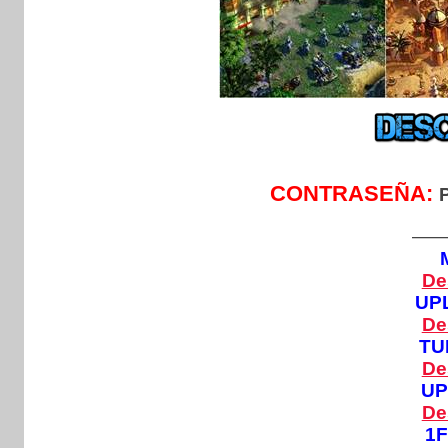
CONTRASEÑA:
—
De
UP
De
TU
De
U
De
1F