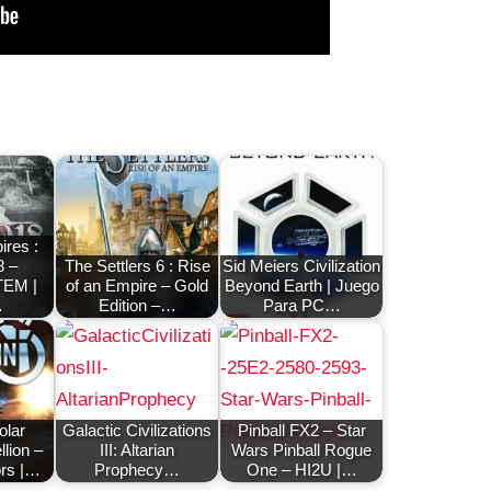
ires :
8 –
The Settlers 6 : Rise
Sid Meiers Civilization
EM |
of an Empire – Gold
Beyond Earth | Juego
…
Edition –…
Para PC…
olar
Galactic Civilizations
Pinball FX2 – Star
lion –
III: Altarian
Wars Pinball Rogue
ors |…
Prophecy…
One – HI2U |…