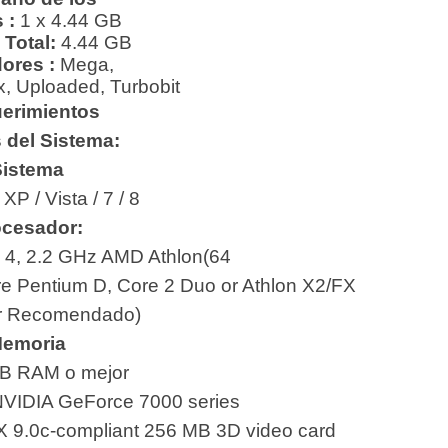
 :
1 x 4.44 GB
Total:
4.44
GB
ores :
Mega,
x, Uploaded, Turbobit
erimientos
 del Sistema:
istema
:
XP / Vista / 7 / 8
ocesador:
m 4, 2.2 GHz AMD Athlon(64
re Pentium D, Core 2 Duo or Athlon X2/FX
r Recomendado)
emoria
B RAM o mejor
VIDIA GeForce 7000 series
tX 9.0c-compliant 256 MB 3D video card