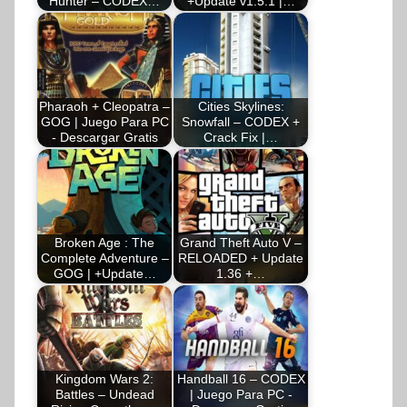
Hunter – CODEX…
+Update v1.5.1 |…
Pharaoh + Cleopatra –
Cities Skylines:
GOG | Juego Para PC
Snowfall – CODEX +
- Descargar Gratis
Crack Fix |…
Broken Age : The
Grand Theft Auto V –
Complete Adventure –
RELOADED + Update
GOG | +Update…
1.36 +…
Kingdom Wars 2:
Handball 16 – CODEX
Battles – Undead
| Juego Para PC -