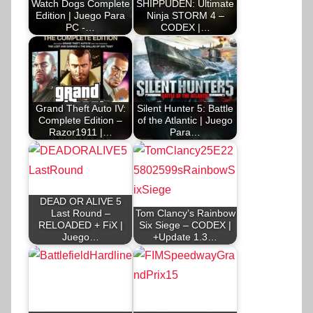
Watch Dogs Complete
SHIPPUDEN: Ultimate
Edition | Juego Para
Ninja STORM 4 –
PC -…
CODEX |…
Grand Theft Auto IV:
Silent Hunter 5: Battle
Complete Edition –
of the Atlantic | Juego
Razor1911 |…
Para…
DEAD OR ALIVE 5
Last Round –
Tom Clancy’s Rainbow
RELOADED + FiX |
Six Siege – CODEX |
Juego…
+Update 1.3…