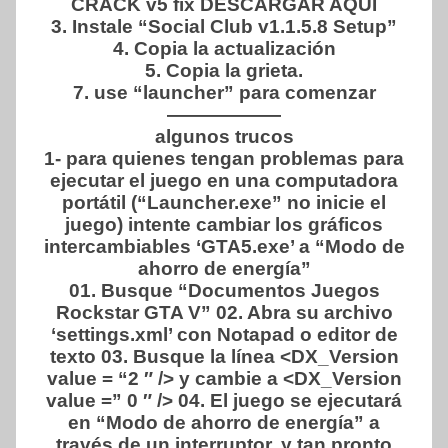
CRACK v5 fix DESCARGAR AQUÍ
3. Instale “Social Club v1.1.5.8 Setup”
4. Copia la actualización
5. Copia la grieta.
7. use “launcher” para comenzar
——————
algunos trucos
1- para quienes tengan problemas para
ejecutar el juego en una computadora
portátil (“Launcher.exe” no inicie el
juego) intente cambiar los gráficos
intercambiables ‘GTA5.exe’ a “Modo de
ahorro de energía”
01. Busque “Documentos Juegos
Rockstar GTA V” 02. Abra su archivo
‘settings.xml’ con Notapad o editor de
texto 03. Busque la línea <DX_Version
value = “2 ″ /> y cambie a <DX_Version
value =” 0 ″ /> 04. El juego se ejecutará
en “Modo de ahorro de energía” a
través de un interruptor, y tan pronto