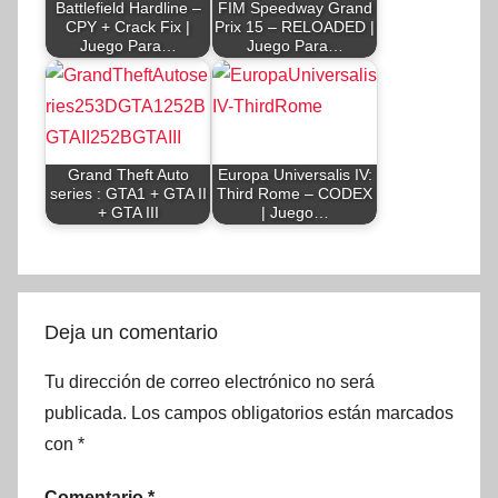
Battlefield Hardline –
FIM Speedway Grand
CPY + Crack Fix |
Prix 15 – RELOADED |
Juego Para…
Juego Para…
Grand Theft Auto
Europa Universalis IV:
series : GTA1 + GTA II
Third Rome – CODEX
+ GTA III
| Juego…
Deja un comentario
Tu dirección de correo electrónico no será
publicada.
Los campos obligatorios están marcados
con
*
Comentario
*