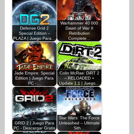
Warhammer 40 000
Defense Grid 2
Dawn of War II
Special Edition –
Retribution
PLAZA | Juego Para…
Complete…
Jade Empire: Special
Colin McRae: DiRT 2
Edition | Juego Para
– RELOADED +
PC -…
Update 1.1 | Juego…
Star Wars: The Force
GRID 2 | Juego Para
Unleashed – Ultimate
PC - Descargar Gratis
Sith…