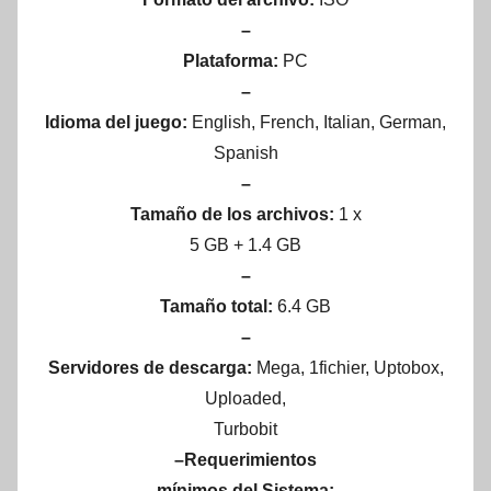
–
Plataforma:
PC
–
Idioma del juego:
English, French, Italian, German,
Spanish
–
Tamaño de los archivos:
1 x
5 GB + 1.4 GB
–
Tamaño total:
6.4 GB
–
Servidores de descarga:
Mega, 1fichier, Uptobox,
Uploaded,
Turbobit
–Requerimientos
mínimos del Sistema: