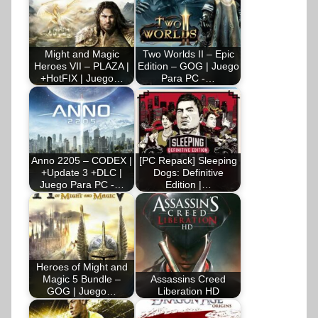
Might and Magic
Two Worlds II – Epic
Heroes VII – PLAZA |
Edition – GOG | Juego
+HotFIX | Juego…
Para PC -…
Anno 2205 – CODEX |
[PC Repack] Sleeping
+Update 3 +DLC |
Dogs: Definitive
Juego Para PC -…
Edition |…
Heroes of Might and
Magic 5 Bundle –
Assassins Creed
GOG | Juego…
Liberation HD