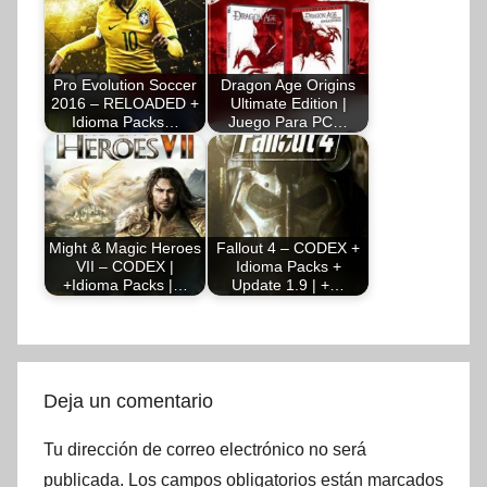
Pro Evolution Soccer
Dragon Age Origins
2016 – RELOADED +
Ultimate Edition |
Idioma Packs…
Juego Para PC…
Might & Magic Heroes
Fallout 4 – CODEX +
VII – CODEX |
Idioma Packs +
+Idioma Packs |…
Update 1.9 | +…
Deja un comentario
Tu dirección de correo electrónico no será
publicada.
Los campos obligatorios están marcados