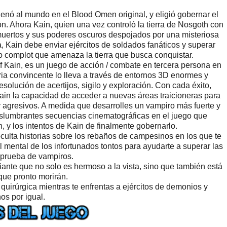
ó al mundo en el Blood Omen original, y eligió gobernar el
. Ahora Kain, quien una vez controló la tierra de Nosgoth con
muertos y sus poderes oscuros despojados por una misteriosa
, Kain debe enviar ejércitos de soldados fanáticos y superar
o complot que amenaza la tierra que busca conquistar.
 Kain, es un juego de acción / combate en tercera persona en
ia convincente lo lleva a través de entornos 3D enormes y
olución de acertijos, sigilo y exploración. Con cada éxito,
ain la capacidad de acceder a nuevas áreas traicioneras para
y agresivos. A medida que desarrolles un vampiro más fuerte y
lumbrantes secuencias cinematográficas en el juego que
 y los intentos de Kain de finalmente gobernarlo.
culta historias sobre los rebaños de campesinos en los que te
ol mental de los infortunados tontos para ayudarte a superar las
 prueba de vampiros.
iante que no solo es hermoso a la vista, sino que también está
que pronto morirán.
uirúrgica mientras te enfrentas a ejércitos de demonios y
s por igual.