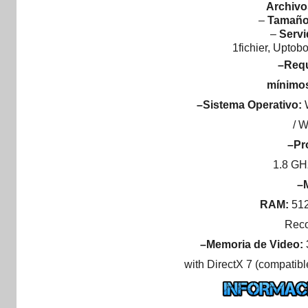
Archivo
–
Tamaño
–
Servi
1fichier, Uptob
–Requ
mínimos
–Sistema Operativo:
/ 
–Pr
1.8 GH
–
RAM:
51
Rec
–Memoria de Video:
with DirectX 7 (compatib