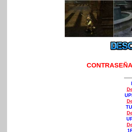
CONTRASEÑA
—
De
UP
De
T
De
U
De
1