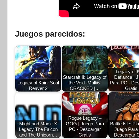
Juegos parecidos:
Legacy of K
Starcraft II: Legacy of
Defiance | 
Legacy of Kain: Soul
the Void -Multi6-
Para PC - De
Reaver 2
CRACKED |…
Gratis
Rogue Legacy –
Might and Magic X
GOG | Juego Para
Battle Isle: Pl
Legacy The Falcon
PC - Descargar
Juego Para
and The Unicorn…
Gratis
Descargar G