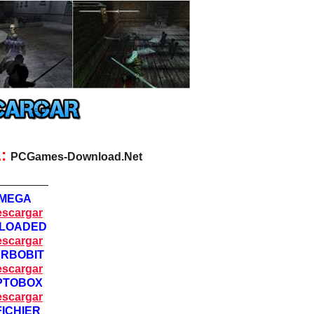
:
PCGames-Download.Net
—————
MEGA
scargar
LOADED
scargar
URBOBIT
scargar
PTOBOX
scargar
FICHIER