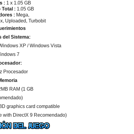
s :
1 x 1.05 GB
 Total
:
1.05 GB
dores :
Mega,
ox, Uploaded, Turbobit
erimientos
 del Sistema:
Windows XP / Windows Vista
Windows 7
ocesador:
z Procesador
Memoria
2MB RAM (1 GB
omendado)
3D graphics card compatible
le with DirectX 9 Recomendado)