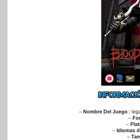
–
Nombre Del Juego :
leg
–
Fo
–
Plat
–
Idiomas d
–
Tam