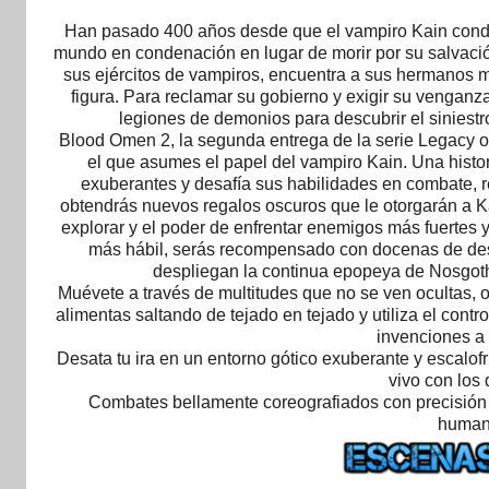
Han pasado 400 años desde que el vampiro Kain conden
mundo en condenación en lugar de morir por su salvación
sus ejércitos de vampiros, encuentra a sus hermanos 
figura. Para reclamar su gobierno y exigir su venganza
legiones de demonios para descubrir el siniestr
Blood Omen 2, la segunda entrega de la serie Legacy of
el que asumes el papel del vampiro Kain. Una histor
exuberantes y desafía sus habilidades en combate, res
obtendrás nuevos regalos oscuros que le otorgarán a K
explorar y el poder de enfrentar enemigos más fuertes 
más hábil, serás recompensado con docenas de des
despliegan la continua epopeya de Nosgoth,
Muévete a través de multitudes que no se ven ocultas, o
alimentas saltando de tejado en tejado y utiliza el contr
invenciones a
Desata tu ira en un entorno gótico exuberante y escalofr
vivo con los 
Combates bellamente coreografiados con precisión q
humano