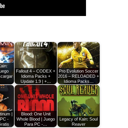
ain:
Juego
Fallout 4 – CODEX +
Pro Evolution Soccer
scargar
Idioma Packs +
2016 – RELOADED +
Update 1.9 | +…
Idioma Packs…
atinum |
Blood: One Unit
 PC -
Whole Blood | Juego
Legacy of Kain: Soul
ratis
Para PC -…
Reaver