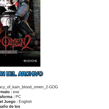
acy_of_kain_blood_omen_2-GOG
rmato :
exe
aforma :
PC
el Juego :
English
año de los