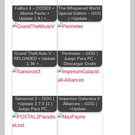
Fallout 4 – CODEX +
The Whispered World:
Idioma Packs +
Special Edition – GOG
Update 1.9 | +…
| +Update…
Grand Theft Auto V –
Perimeter – GOG |
RELOADED + Update
Juego Para PC -
1.36 +…
Descargar Gratis
Samorost 3 – GOG |
Imperium Galactica II:
+Update 2.7.0.11 |
Alliances – GOG |
Juego Para PC…
+Update…