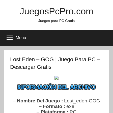
Skip
JuegosPcPro.com
to
content
Juegos para PC Gratis
Menu
Lost Eden – GOG | Juego Para PC –
Descargar Gratis
–
Nombre Del Juego :
Lost_eden-GOG
–
Formato :
exe
–
Plataforma :
PC