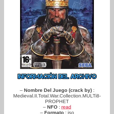
–
Nombre Del Juego (crack by)
:
Medieval.II.Total.War.Collection.MULTi8-
PROPHET
–
NFO
:
read
–
Formato
: iso