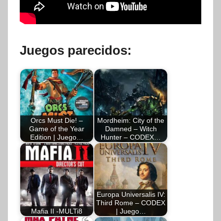
Juegos parecidos:
Orcs Must Die! –
Mordheim: City of the
Game of the Year
Damned – Witch
Edition | Juego…
Hunter – CODEX…
Europa Universalis IV:
Third Rome – CODEX
Mafia II -MULTi8
| Juego…