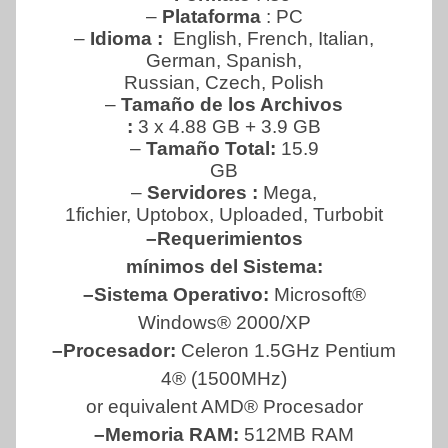
–
Plataforma
: PC
–
Idioma :
English, French, Italian,
German, Spanish,
Russian, Czech, Polish
–
Tamaño de los Archivos
:
3 x 4.88 GB + 3.9 GB
–
Tamaño Total:
15.9
GB
–
Servidores :
Mega,
1fichier, Uptobox, Uploaded, Turbobit
–Requerimientos
mínimos del Sistema:
–Sistema Operativo:
Microsoft®
Windows® 2000/XP
–Procesador:
Celeron 1.5GHz Pentium
4® (1500MHz)
or equivalent AMD® Procesador
–Memoria RAM:
512MB RAM