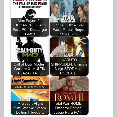
Max Payne 2 –
DEViANCE | Juego
Pinball FX2 – Star
Para PC - Descargar
Wars Pinball Rogue
Gratis
One – HI2U |…
NARUTO
Call of Duty Modern
SHIPPUDEN: Ultimate
Warfare 3 -MULTi6-
Ninja STORM 4 –
PLAZA | +All…
CODEX |…
Microsoft Flight
Total War ROME II
Simulator X: Steam
Emperor Edition |
Edition | Juego…
Juego Para PC -…