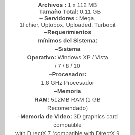
Archivos :
1 x 112 MB
–
Tamaño Total:
0
.
11 GB
–
Servidores :
Mega,
1fichier, Uptobox, Uploaded, Turbobit
–Requerimientos
mínimos del Sistema:
–Sistema
Operativo:
Windows XP / Vista
/ 7 / 8 / 10
–Procesador:
1.8 GHz Procesador
–Memoria
RAM:
512MB RAM (1 GB
Recomendado)
–Memoria de Video:
3D graphics card
compatible
with DirectX 7 (compatible with DirectX 9