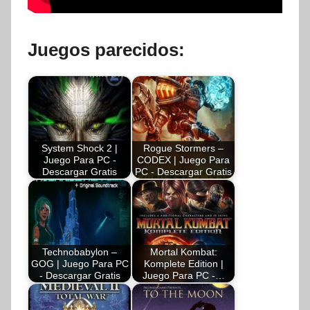
Juegos parecidos:
System Shock 2 |
Rogue Stormers –
Juego Para PC -
CODEX | Juego Para
Descargar Gratis
PC - Descargar Gratis
Technobabylon –
Mortal Kombat:
GOG | Juego Para PC
Komplete Edition |
- Descargar Gratis
Juego Para PC -…