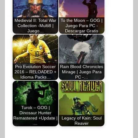
Medieval II: Total War
To the Moon – GOG |
Collection -Multi8 |
Juego Para PC -
Juego…
Descargar Gratis
Pro Evolution Soccer
Rain Blood Chronicles
2016 – RELOADED +
Mirage | Juego Para
Idioma Packs…
PC -…
Turok – GOG |
Dinosaur Hunter
Remastered +Update |
Legacy of Kain: Soul
…
Reaver