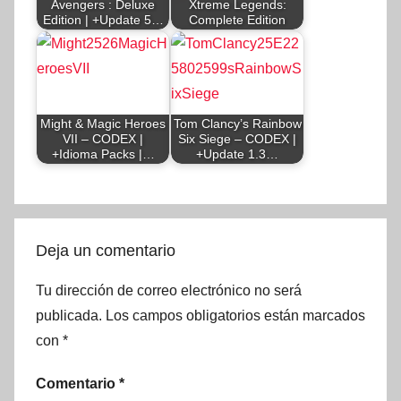
Avengers : Deluxe
Xtreme Legends:
Edition | +Update 5…
Complete Edition
Might & Magic Heroes
Tom Clancy’s Rainbow
VII – CODEX |
Six Siege – CODEX |
+Idioma Packs |…
+Update 1.3…
Deja un comentario
Tu dirección de correo electrónico no será
publicada.
Los campos obligatorios están marcados
con
*
Comentario
*