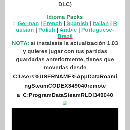
DLC)
——————
Idioma Packs
:
German
|
French
|
Spanish
|
Italian
|
R
ussian
|
Polish
|
Arabic
|
Portuguese-
Brazil
NOTA:
si instalaste la actualización 1.03
y quieres jugar con tus partidas
guardadas anteriormente, tienes que
moverlas desde
C:Users%USERNAME%AppDataRoami
ngSteamCODEX349040remote
a C:ProgramDataSteamRLD!349040