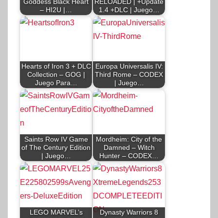
Goddess Black Heart
RELOADED | +Update
– HI2U |…
1.4 +DLC | Juego…
Hearts of Iron 3 + DLC
Europa Universalis IV:
Collection – GOG |
Third Rome – CODEX
Juego Para…
| Juego…
Saints Row IV Game
Mordheim: City of the
of The Century Edition
Damned – Witch
| Juego…
Hunter – CODEX…
LEGO MARVEL’s
Dynasty Warriors 8