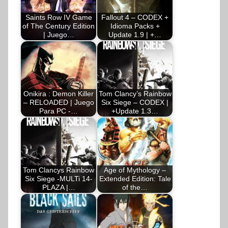
Saints Row IV Game
Fallout 4 – CODEX +
of The Century Edition
Idioma Packs +
| Juego…
Update 1.9 | +…
Onikira : Demon Killer
Tom Clancy’s Rainbow
– RELOADED | Juego
Six Siege – CODEX |
Para PC -…
+Update 1.3…
Tom Clancys Rainbow
Age of Mythology –
Six Siege -MULTi 14-
Extended Edition: Tale
PLAZA |…
of the…