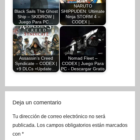
NARUTO
Black Sails The Ghost
SHIPPUDEN: Ultimate
Ship – SKIDROW |
Ninja STORM 4 –
Juego Para PC…
CODEX |…
Assassin’s Creed
Nomad Fleet –
Syndicate – CODEX |
CODEX | Juego Para
+9 DLCs +Update…
PC - Descargar Gratis
Deja un comentario
Tu dirección de correo electrónico no será
publicada.
Los campos obligatorios están marcados
con
*