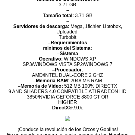
3.71 GB
–
Tamaño total:
3.71 GB
–
Servidores de descarga:
Mega, 1fichier, Uptobox,
Uploaded,
Turbobit
–Requerimientos
mínimos del Sistema:
–Sistema
Operativo:
WINDOWS XP
SP3/WINDOWS VISTA SP2/WINDOWS 7
–Procesador:
AMD/INTEL DUAL-CORE 2 GHZ
–Memoria RAM:
2048 MB RAM
–Memoria de Video:
512 MB 100% DIRECTX
9 AND SHADERS 4.0 COMPATIBLE ATI RADEON HD
3850/NVIDIA GEFORCE 8800 GT OR
HIGHER
DirectX®:
9.0c
¡Conduce la revolución de los Orcos y Goblins!
En un mundo en guerra, el vasto Imperio de los Hombres