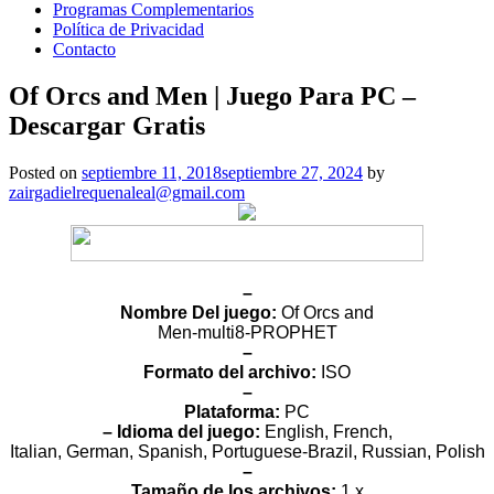
Programas Complementarios
Política de Privacidad
Contacto
Of Orcs and Men | Juego Para PC –
Descargar Gratis
Posted on
septiembre 11, 2018
septiembre 27, 2024
by
zairgadielrequenaleal@gmail.com
–
Nombre Del juego:
Of Orcs and
Men-multi8-PROPHET
–
Formato del archivo:
ISO
–
Plataforma:
PC
– Idioma del juego:
English, French,
Italian, German, Spanish, Portuguese-Brazil, Russian, Polish
–
Tamaño de los archivos:
1 x