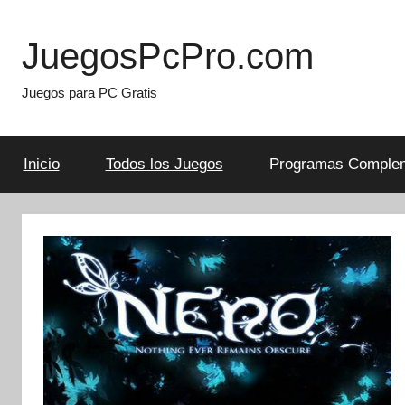
Skip
to
JuegosPcPro.com
content
Juegos para PC Gratis
Inicio
Todos los Juegos
Programas Complem