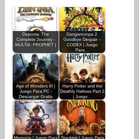
Deponia: The
Danganronpa 2:
Complete Journey -
Goodbye Despair –
MULTi6- PROPHET |
CODEX | Juego
…
Para…
Age of Wonders III |
Harry Potter and the
Juego Para PC -
Deathly Hallows Part 2
Descargar Gratis
| Juego…
Memoria | Juego Para
Stacking | Juego Para