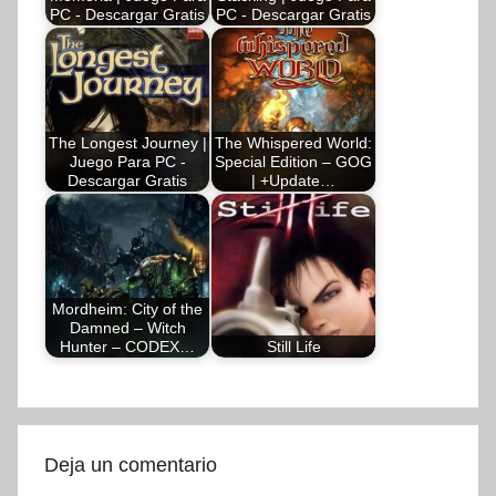
PC - Descargar Gratis
PC - Descargar Gratis
The Longest Journey |
The Whispered World:
Juego Para PC -
Special Edition – GOG
Descargar Gratis
| +Update…
Mordheim: City of the
Damned – Witch
Hunter – CODEX…
Still Life
Deja un comentario