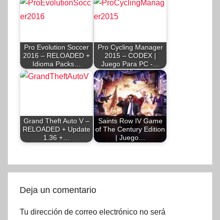
Pro Evolution Soccer
Pro Cycling Manager
2016 – RELOADED +
2015 – CODEX |
Idioma Packs…
Juego Para PC -…
Grand Theft Auto V –
Saints Row IV Game
RELOADED + Update
of The Century Edition
1.36 +…
| Juego…
Deja un comentario
Tu dirección de correo electrónico no será