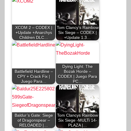
XCOM 2 – CODEX |
Tom Clancy’s Rainbow
+Update +Anarchys
Six Siege – CODEX |
Children DLC…
+Update 1.3…
Dying Light: The
Battlefield Hardline –
Bozak Horde –
CPY + Crack Fix |
CODEX | Juego Para
Juego Para…
PC…
Baldur’s Gate: Siege
Tom Clancys Rainbow
of Dragonspear –
Six Siege -MULTi 14-
RELOADED |…
PLAZA |…