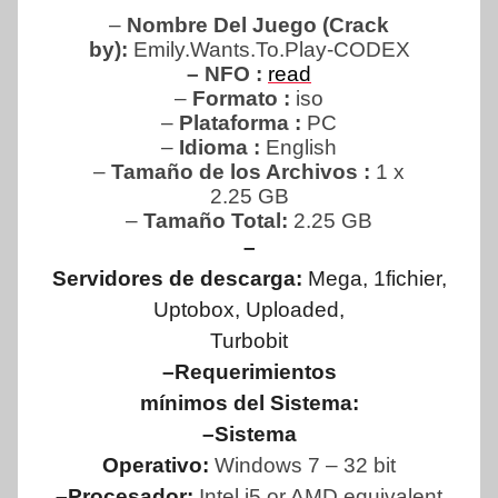
–
Nombre Del Juego (Crack
by):
Emily.Wants.To.Play-CODEX
– NFO :
read
–
Formato :
iso
–
Plataforma :
PC
–
Idioma :
English
–
Tamaño de los Archivos :
1 x
2.25 GB
–
Tamaño Total:
2.25 GB
–
Servidores de descarga:
Mega, 1fichier,
Uptobox, Uploaded,
Turbobit
–Requerimientos
mínimos del Sistema:
–Sistema
Operativo:
Windows 7 – 32 bit
–Procesador:
Intel i5 or AMD equivalent