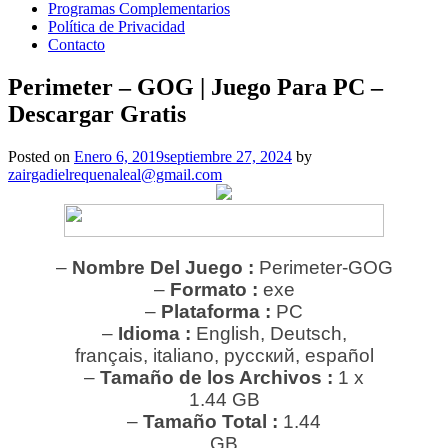
Programas Complementarios
Política de Privacidad
Contacto
Perimeter – GOG | Juego Para PC –
Descargar Gratis
Posted on
Enero 6, 2019
septiembre 27, 2024
by
zairgadielrequenaleal@gmail.com
–
Nombre Del Juego :
Perimeter-GOG
–
Formato :
exe
–
Plataforma :
PC
–
Idioma :
English, Deutsch,
français, italiano, русский, español
–
Tamaño de los Archivos :
1 x
1.44 GB
–
Tamaño Total
:
1.44
GB