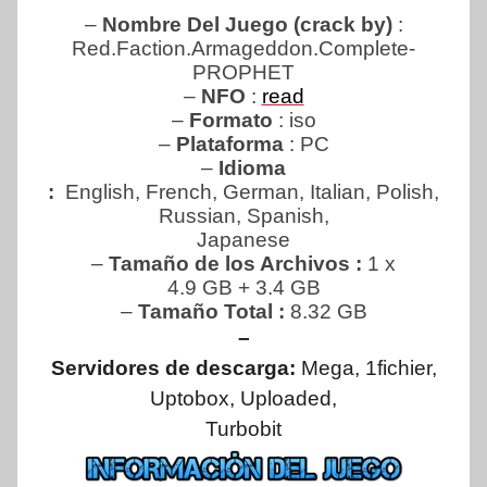
–
Nombre Del Juego (crack by)
:
Red.Faction.Armageddon.Complete-
PROPHET
–
NFO
:
read
–
Formato
: iso
–
Plataforma
: PC
–
Idioma
:
English, French, German, Italian, Polish,
Russian, Spanish,
Japanese
–
Tamaño de los Archivos :
1 x
4.9 GB + 3.4 GB
–
Tamaño Total :
8.32 GB
–
Servidores de descarga:
Mega, 1fichier,
Uptobox, Uploaded,
Turbobit