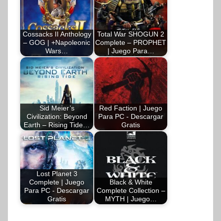
Cossacks II Anthology
Total War SHOGUN 2
– GOG | +Napoleonic
Complete – PROPHET
Wars…
| Juego Para…
Sid Meier’s
Red Faction | Juego
Civilization: Beyond
Para PC - Descargar
Earth – Rising Tide…
Gratis
Lost Planet 3
Complete | Juego
Black & White
Para PC - Descargar
Complete Collection –
Gratis
MYTH | Juego…