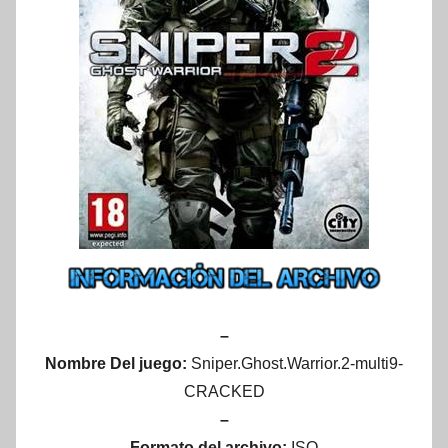
–
Nombre Del juego:
Sniper.Ghost.Warrior.2-multi9-
CRACKED
–
Formato del archivo:
ISO