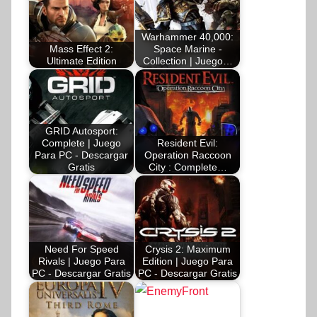
Warhammer 40,000:
Mass Effect 2:
Space Marine -
Ultimate Edition
Collection | Juego…
GRID Autosport:
Complete | Juego
Resident Evil:
Para PC - Descargar
Operation Raccoon
Gratis
City : Complete…
Need For Speed
Crysis 2: Maximum
Rivals | Juego Para
Edition | Juego Para
PC - Descargar Gratis
PC - Descargar Gratis