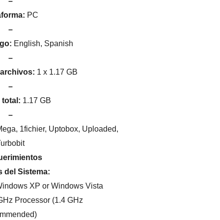
–
aforma:
PC
–
ego:
English, Spanish
–
archivos:
1 x 1.17 GB
–
total:
1.17 GB
–
ega, 1fichier, Uptobox, Uploaded,
urbobit
erimientos
 del Sistema:
indows XP or Windows Vista
GHz Processor (1.4 GHz
ommended)