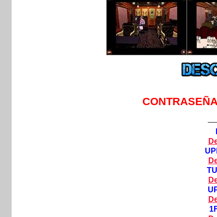
CONTRASEÑA
—
De
UP
De
T
De
U
De
1