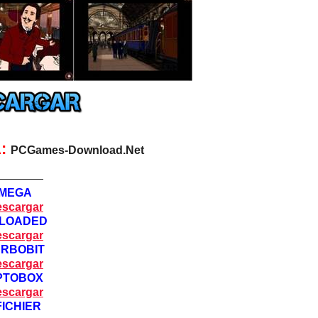
:
PCGames-Download.Net
————
MEGA
scargar
LOADED
scargar
URBOBIT
scargar
PTOBOX
scargar
FICHIER