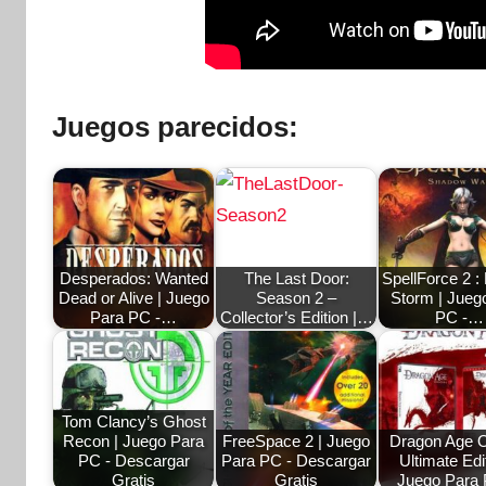
Juegos parecidos:
Desperados: Wanted
The Last Door:
SpellForce 2 :
Dead or Alive | Juego
Season 2 –
Storm | Jueg
Para PC -…
Collector’s Edition |…
PC -…
Tom Clancy’s Ghost
Recon | Juego Para
FreeSpace 2 | Juego
Dragon Age O
PC - Descargar
Para PC - Descargar
Ultimate Edit
Gratis
Gratis
Juego Para