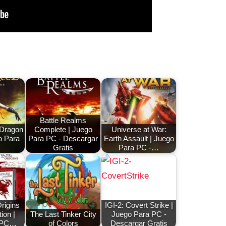
Battle Realms
 Dragon
Complete | Juego
Universe at War:
o Para
Para PC - Descargar
Earth Assault | Juego
Gratis
Para PC -…
rigins
IGI-2: Covert Strike |
ion |
The Last Tinker City
Juego Para PC -
 PC…
of Colors
Descargar Gratis