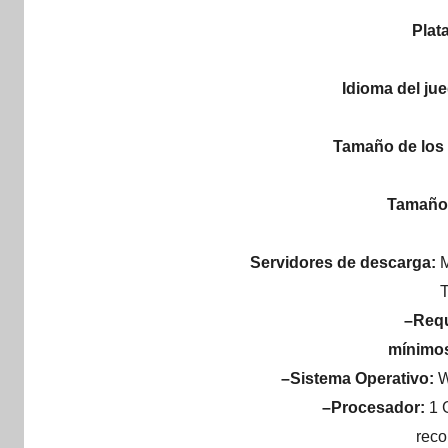
Plat
Idioma del ju
Tamaño de los 
Tamaño 
Servidores de descarga:
M
T
–Requ
mínimos
–Sistema Operativo:
W
–Procesador:
1 
rec