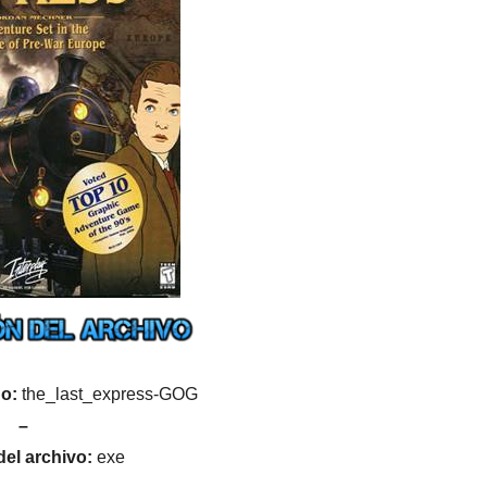
o:
the_last_express-GOG
–
del archivo:
exe