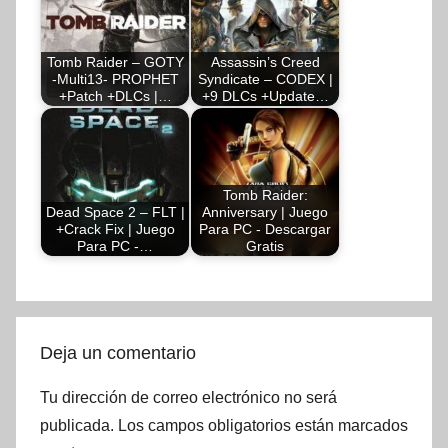
Tomb Raider – GOTY
Assassin’s Creed
-Multi13- PROPHET
Syndicate – CODEX |
+Patch +DLCs |…
+9 DLCs +Update…
Tomb Raider:
Dead Space 2 – FLT |
Anniversary | Juego
+Crack Fix | Juego
Para PC - Descargar
Para PC -…
Gratis
Deja un comentario
Tu dirección de correo electrónico no será
publicada.
Los campos obligatorios están marcados