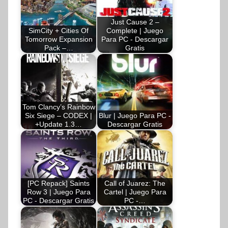
Just Cause 2 –
SimCity + Cities Of
Complete | Juego
Tomorrow Expansion
Para PC - Descargar
Pack –…
Gratis
Tom Clancy’s Rainbow
Six Siege – CODEX |
Blur | Juego Para PC -
+Update 1.3…
Descargar Gratis
[PC Repack] Saints
Call of Juarez: The
Row 3 | Juego Para
Cartel | Juego Para
PC - Descargar Gratis
PC -…