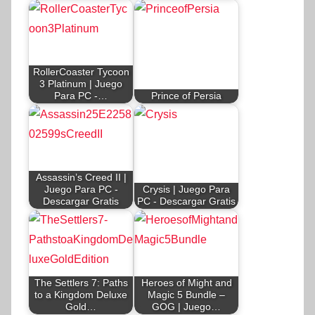
RollerCoaster Tycoon
3 Platinum | Juego
Para PC -…
Prince of Persia
Assassin’s Creed II |
Juego Para PC -
Crysis | Juego Para
Descargar Gratis
PC - Descargar Gratis
The Settlers 7: Paths
Heroes of Might and
to a Kingdom Deluxe
Magic 5 Bundle –
Gold…
GOG | Juego…