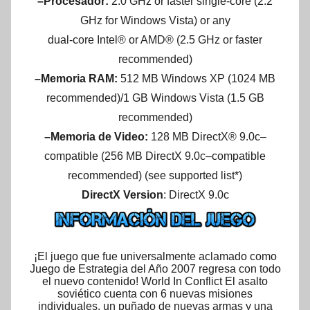
–Procesador:
2.0 GHz or faster single-core (2.2
GHz for Windows Vista) or any
dual-core Intel® or AMD® (2.5 GHz or faster
recommended)
–Memoria RAM:
512 MB Windows XP (1024 MB
recommended)/1 GB Windows Vista (1.5 GB
recommended)
–Memoria de Video:
128 MB DirectX® 9.0c–
compatible (256 MB DirectX 9.0c–compatible
recommended) (see supported list*)
DirectX Version
: DirectX 9.0c
¡El juego que fue universalmente aclamado como
Juego de Estrategia del Año 2007 regresa con todo
el nuevo contenido! World In Conflict El asalto
soviético cuenta con 6 nuevas misiones
individuales, un puñado de nuevas armas y una