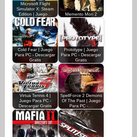
Microsoft Flight
Simulator X: Steam
Edition | Juego…
Memento Mori 2
Cold Fear | Juego
Prototype | Juego
Para PC - Descargar
Para PC - Descargar
Gratis
Gratis
Virtua Tennis 4 |
SpellForce 2 Demons
Juego Para PC -
Of The Past | Juego
Descargar Gratis
Para PC -…