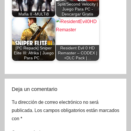
Split/Second Velocity |
Juego Para PC -
Mafia II -MULTi8
Descargar Gratis
[PC Repack] Sniper
Resident Evil 0 HD
Elite III: Afrika | Juego
Remaster – CODEX |
Para PC…
+DLC Pack |…
Deja un comentario
Tu dirección de correo electrónico no será
publicada.
Los campos obligatorios están marcados
con
*