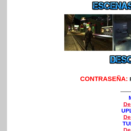
CONTRASEÑA:
—
De
UP
De
TU
De