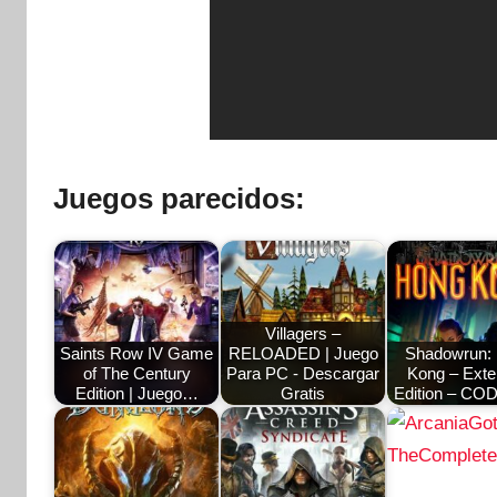
Juegos parecidos:
Villagers –
Saints Row IV Game
RELOADED | Juego
Shadowrun:
of The Century
Para PC - Descargar
Kong – Ext
Edition | Juego…
Gratis
Edition – CO