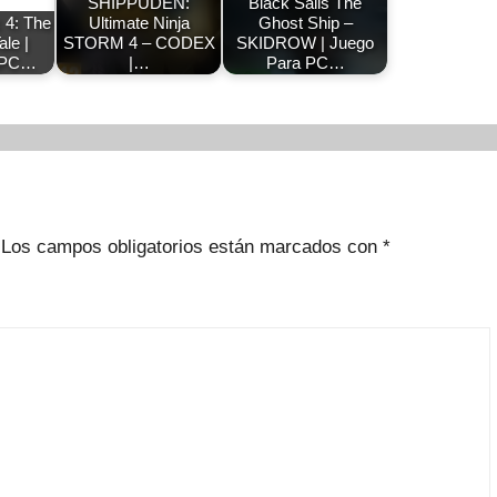
SHIPPUDEN:
Black Sails The
 4: The
Ultimate Ninja
Ghost Ship –
le |
STORM 4 – CODEX
SKIDROW | Juego
 PC…
|…
Para PC…
Los campos obligatorios están marcados con
*