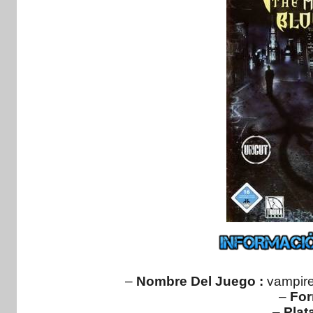
–
Nombre Del Juego :
vampir
–
For
–
Plat