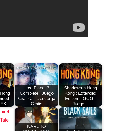
Lost Planet 3
Shadowrun Hong
 Hong
Complete | Juego
Kong : Extended
ended
Para PC - Descargar
Edition – GOG |
DEX |…
Gratis
Juego…
NARUTO