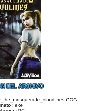
e_the_masquerade_bloodlines-GOG
mato :
exe
aforma :
PC