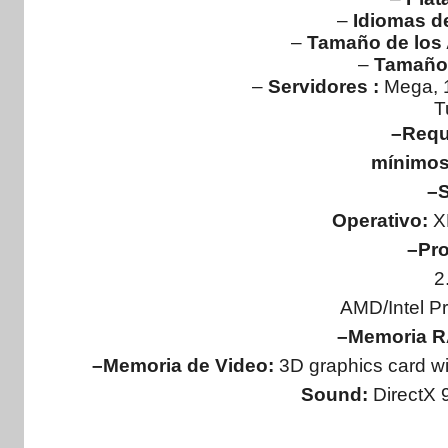
–
Idiomas de
–
Tamaño de los 
–
Tamaño 
–
Servidores :
Mega, 1
T
–Requ
mínimos
–S
Operativo:
X
–Pr
2
AMD/Intel P
–Memoria 
–Memoria de Video:
3D graphics card w
Sound:
DirectX 