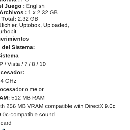
l Juego :
English
Archivos :
1 x 2.32 GB
Total:
2.32 GB
fichier, Uptobox, Uploaded,
urbobit
erimientos
 del Sistema:
istema
P / Vista / 7 / 8 / 10
ocesador:
.4 GHz
rocesador o mejor
RAM:
512 MB RAM
ith 256 MB VRAM compatible with DirectX 9.0c
9.0c-compatible sound
card