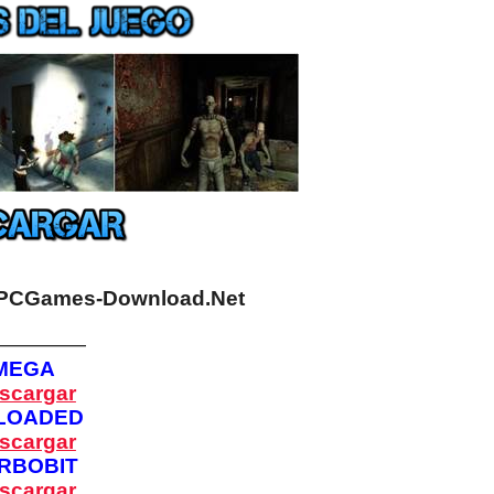
PCGames-Download.Net
—————
MEGA
scargar
LOADED
scargar
RBOBIT
scargar