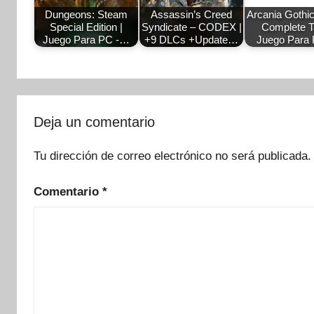
Dungeons: Steam
Assassin’s Creed
Arcania Gothic
Special Edition |
Syndicate – CODEX |
Complete Ta
Juego Para PC -…
+9 DLCs +Update…
Juego Para
Deja un comentario
Tu dirección de correo electrónico no será publicada.
Comentario
*