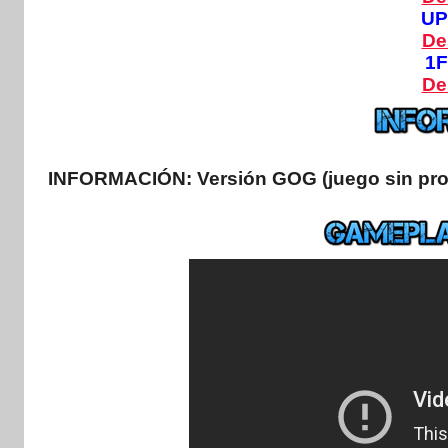
U
De
1F
De
INFORMACIÓN:
Versión GOG (juego sin prot