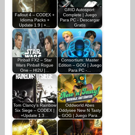
GRID Autosport:
Fallout 4 – CODEX +
Complete | Juego
Idioma Packs +
Para PC - Descargar
Update 1.9 | +…
Gratis
Pinball FX2 – Star
Consortium: Master
Wars Pinball Rogue
Edition – GOG | Juego
One – HI2U |…
Para PC -…
Tom Clancy’s Rainbow
Oddworld Abes
Six Siege – CODEX |
Oddysee New N Tasty
+Update 1.3…
– GOG | Juego Para…