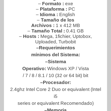
–
Formato :
exe
–
Plataforma :
PC
–
Idioma :
English
–
Tamaño de los
Archivos :
1 x 412 MB
–
Tamaño Total
:
0.41 GB
–
Hosts :
Mega, 1fichier, Uptobox,
Uploaded, Turbobit
–Requerimientos
mínimos del Sistema:
–Sistema
Operativo:
Windows XP / Vista
/ 7 / 8 / 8.1 / 10 (32 or 64 bit) bit
–Procesador:
2.4ghz Intel Core 2 Duo or equivalent (Intel
i5
series or equivalent Recomendado)
–Memoria