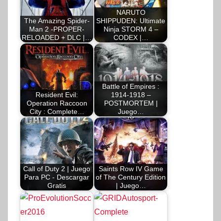
NARUTO
The Amazing Spider-
SHIPPUDEN: Ultimate
Man 2 -PROPER-
Ninja STORM 4 –
RELOADED + DLC |…
CODEX |…
Battle of Empires :
Resident Evil:
1914-1918 –
Operation Raccoon
POSTMORTEM |
City : Complete…
Juego…
Call of Duty 2 | Juego
Saints Row IV Game
Para PC - Descargar
of The Century Edition
Gratis
| Juego…