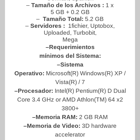
–
Tamaño de los Archivos :
1 x
5 GB + 0.2 GB
–
Tamaño Total:
5.2 GB
–
Servidores :
1fichier, Uptobox,
Uploaded, Turbobit,
Mega
–Requerimientos
mínimos del Sistema:
–Sistema
Operativo:
Microsoft(R) Windows(R) XP /
Vista(R) / 7
–Procesador:
Intel(R) Pentium(R) D Dual
Core 3.4 GHz or AMD Athlon(TM) 64 x2
3800+
–Memoria RAM:
2 GB RAM
–Memoria de Video:
3D hardware
accelerator