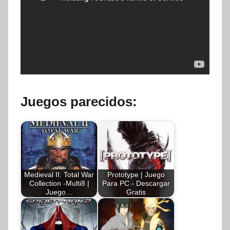
Juegos parecidos:
Medieval II: Total War
Prototype | Juego
Collection -Multi8 |
Para PC - Descargar
Juego…
Gratis