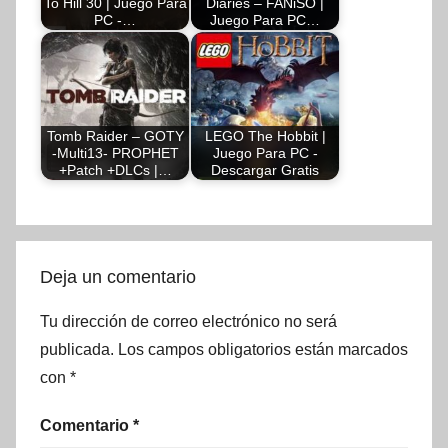
To Hill 30 | Juego Para
Diaries – FANiSO |
PC -…
Juego Para PC…
Tomb Raider – GOTY
LEGO The Hobbit |
-Multi13- PROPHET
Juego Para PC -
+Patch +DLCs |…
Descargar Gratis
Deja un comentario
Tu dirección de correo electrónico no será
publicada.
Los campos obligatorios están marcados
con
*
Comentario
*