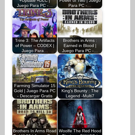
+Update +DLC |
Power of Two | Juego
Juego Para PC -…
Para PC -…
Trine 3: The Artifacts
Brothers in Arms :
of Power – CODEX |
Earned in Blood |
Juego Para…
Juego Para PC -…
Farming Simulator 15
Gold | Juego Para PC
King’s Bounty : The
- Descargar Gratis
Legend -Multi7
Brothers In Arms Road
Woolfe The Red Hood