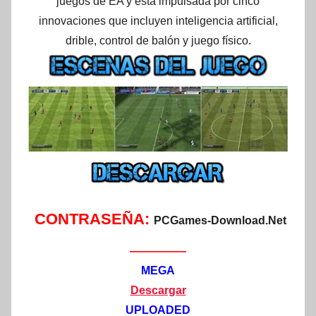
juegos de EA y está impulsada por cinco
innovaciones que incluyen inteligencia artificial,
drible, control de balón y juego físico.
CONTRASEÑA:
PCGames-Download.Net
—————
MEGA
Descargar
UPLOADED