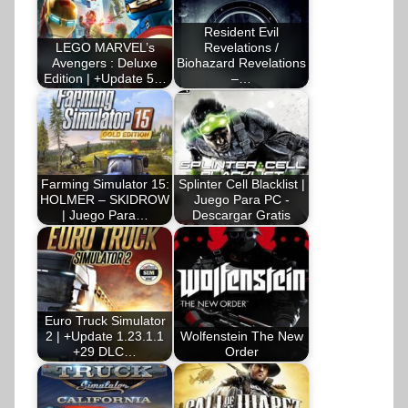
Resident Evil
LEGO MARVEL’s
Revelations /
Avengers : Deluxe
Biohazard Revelations
Edition | +Update 5…
–…
Farming Simulator 15:
Splinter Cell Blacklist |
HOLMER – SKIDROW
Juego Para PC -
| Juego Para…
Descargar Gratis
Euro Truck Simulator
2 | +Update 1.23.1.1
Wolfenstein The New
+29 DLC…
Order