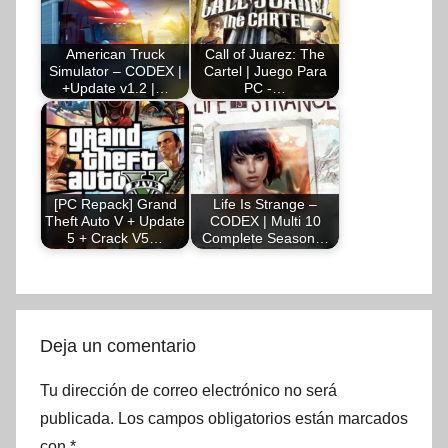
American Truck
Call of Juarez: The
Simulator – CODEX |
Cartel | Juego Para
+Update v1.2 |…
PC -…
[PC Repack] Grand
Life Is Strange –
Theft Auto V + Update
CODEX | Multi 10
5 + Crack V5…
Complete Season…
Deja un comentario
Tu dirección de correo electrónico no será
publicada.
Los campos obligatorios están marcados
con
*