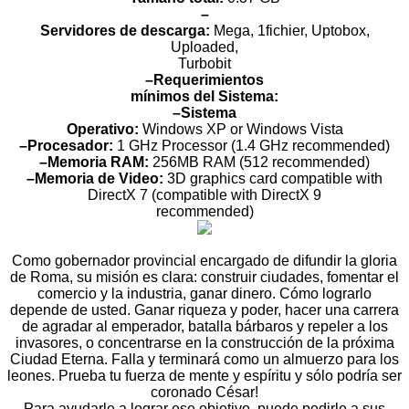
–
Servidores de descarga:
Mega, 1fichier, Uptobox,
Uploaded,
Turbobit
–Requerimientos
mínimos del Sistema:
–Sistema
Operativo:
Windows XP or Windows Vista
–Procesador:
1 GHz Processor (1.4 GHz recommended)
–Memoria RAM:
256MB RAM (512 recommended)
–Memoria de Video:
3D graphics card compatible with
DirectX 7 (compatible with DirectX 9
recommended)
Como gobernador provincial encargado de difundir la gloria
de Roma, su misión es clara: construir ciudades, fomentar el
comercio y la industria, ganar dinero. Cómo lograrlo
depende de usted. Ganar riqueza y poder, hacer una carrera
de agradar al emperador, batalla bárbaros y repeler a los
invasores, o concentrarse en la construcción de la próxima
Ciudad Eterna. Falla y terminará como un almuerzo para los
leones. Prueba tu fuerza de mente y espíritu y sólo podría ser
coronado César!
Para ayudarle a lograr ese objetivo, puede pedirle a sus