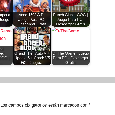
mperial
Anno 1503 A.D |
Punch Club – GOG |
 Juego
Juego Para PC -
Juego Para PC -
-…
Descargar Gratis
Descargar Gratis
ld
ed
Grand Theft Auto V +
D: The Game | Juego
 GOG |
Update 5 + Crack V5
Para PC - Descargar
e…
FiX | Juego…
Gratis
Los campos obligatorios están marcados con
*