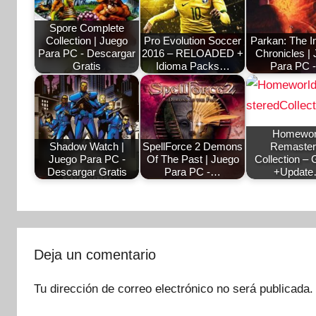
Spore Complete
Collection | Juego
Pro Evolution Soccer
Parkan: The I
Para PC - Descargar
2016 – RELOADED +
Chronicles |
Gratis
Idioma Packs…
Para PC 
Homewor
Shadow Watch |
SpellForce 2 Demons
Remaster
Juego Para PC -
Of The Past | Juego
Collection –
Descargar Gratis
Para PC -…
+Updat
Deja un comentario
Tu dirección de correo electrónico no será publicada.