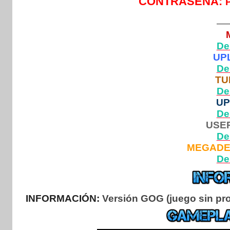
CONTRASEÑA:
—
De
UP
De
TU
De
U
De
USE
De
MEGAD
De
INFORMACIÓN:
Versión GOG (juego sin prot