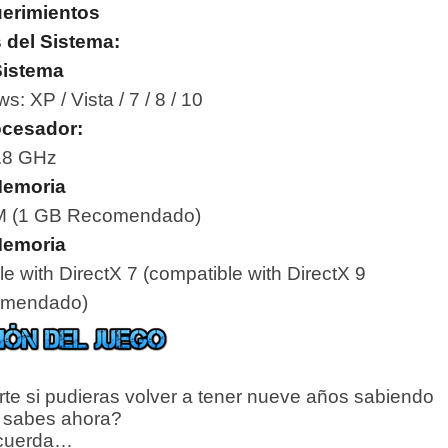
erimientos
 del Sistema:
istema
: XP / Vista / 7 / 8 / 10
ocesador:
.8 GHz
emoria
 (1 GB Recomendado)
emoria
e with DirectX 7 (compatible with DirectX 9
mendado)
e si pudieras volver a tener nueve años sabiendo
 sabes ahora?
cuerda…