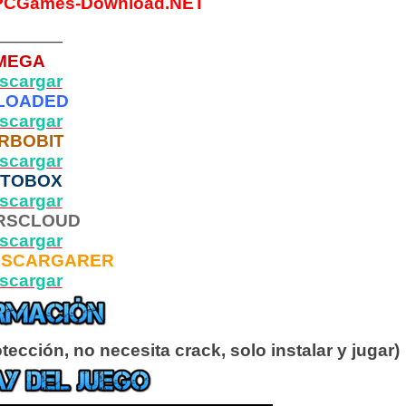
PCGames-Download.NET
————
MEGA
scargar
LOADED
scargar
RBOBIT
scargar
PTOBOX
scargar
RSCLOUD
scargar
ESCARGARER
scargar
ección, no necesita crack, solo instalar y jugar)