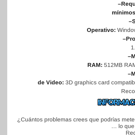
–Requ
mínimos
–S
Operativo:
Windows
–Pr
1
–M
RAM:
512MB RAM
–M
de Video:
3D graphics card compatibl
Reco
¿Cuántos problemas crees que podrías metert
… lo que
Re