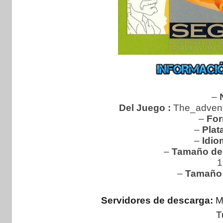
–
Del Juego :
The_advent
–
For
–
Plat
–
Idio
–
Tamaño de 
1
–
Tamaño 
Servidores de descarga:
M
T