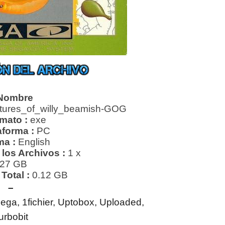
Nombre
ures_of_willy_beamish-GOG
mato :
exe
aforma :
PC
ma :
English
los Archivos :
1 x
27 GB
Total
:
0.12 GB
–
ega, 1fichier, Uptobox, Uploaded,
urbobit