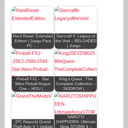
Hard Reset: Extended
Starcraft II: Legacy of
Edition | Juego Para
the Void – RELOADED
PC -…
| Juego…
Pinball FX2 – Star
King’s Quest : The
Wars Pinball Rogue
Complete Collection –
One – HI2U |…
SKIDROW |…
NARUTO
[PC Repack] Grand
SHIPPUDEN: Ultimate
Theft Auto V + Update
Ninja STORM 4 –