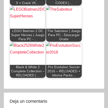
5 + Crack V5…
CODEX |…
LEGO Batman 2 DC
The Saboteur | Juego
Super Heroes | Juego
Para PC - Descargar
Para PC -…
Gratis
Black & White 2
Pro Evolution Soccer
Complete Collection –
2016 – RELOADED +
RELOADED |…
Idioma Packs…
Deja un comentario