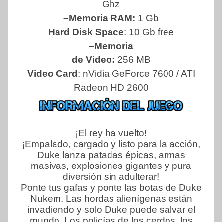
Ghz
–Memoria RAM:
1 Gb
Hard Disk Space
: 10 Gb free
–Memoria
de Video:
256 MB
Video Card
: nVidia GeForce 7600 / ATI
Radeon HD 2600
¡El rey ha vuelto!
¡Empalado, cargado y listo para la acción,
Duke lanza patadas épicas, armas
masivas, explosiones gigantes y pura
diversión sin adulterar!
Ponte tus gafas y ponte las botas de Duke
Nukem. Las hordas alienígenas están
invadiendo y solo Duke puede salvar el
mundo. Los policías de los cerdos, los