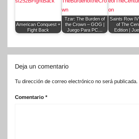
Tzar: The Burden of
Saints Row I
American Conquest +
the Crown – GOG |
of The Cen
Fight Back
Juego Para PC…
Edition | J
Deja un comentario
Tu dirección de correo electrónico no será publicada.
Comentario
*