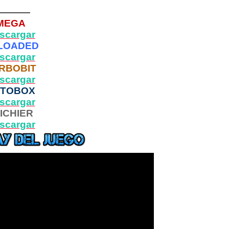
————
MEGA
scargar
LOADED
scargar
RBOBIT
scargar
PTOBOX
scargar
ICHIER
scargar