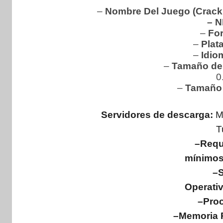
–
Nombre Del Juego (Crack 
– N
–
For
–
Plat
–
Idio
–
Tamaño de 
0
–
Tamaño 
Servidores de descarga:
M
T
–Requ
mínimos
–S
Operati
–Pro
–Memoria