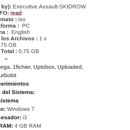
by):
Executive.Assault-SKIDROW
FO:
read
mato :
iso
aforma :
PC
ma :
English
los Archivos :
1 x
.75 GB
Total
:
0.75 GB
–
ega, 1fichier, Uptobox, Uploaded,
urbobit
erimientos
 del Sistema:
istema
vo:
Windows 7
cesador:
i3
 RAM:
4 GB RAM