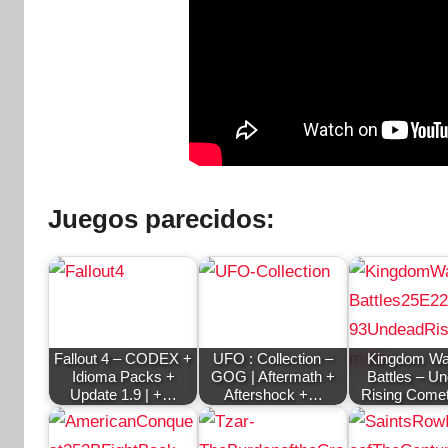
Juegos parecidos:
Fallout 4 – CODEX +
UFO : Collection –
Kingdom Wa
Idioma Packs +
GOG | Aftermath +
Battles – U
Update 1.9 | +…
Aftershock +…
Rising Come