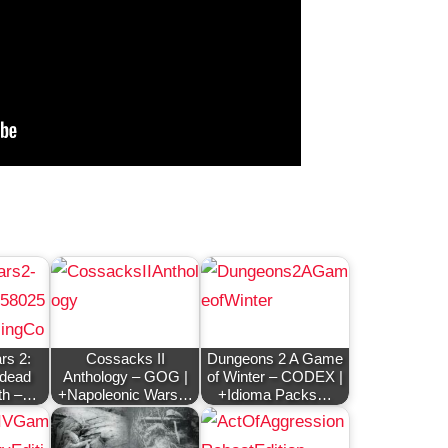
rs 2:
Cossacks II
Dungeons 2 A Game
ndead
Anthology – GOG |
of Winter – CODEX |
th –…
+Napoleonic Wars…
+Idioma Packs…