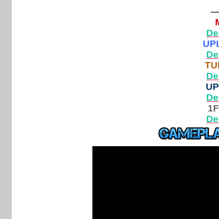
De
UP
De
TU
De
U
De
1F
De