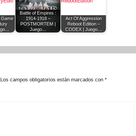
Battle of Empires :
V Game
1914-1918 –
Act Of Aggression
tury
POSTMORTEM |
Reboot Edition –
uego…
Juego…
CODEX | Juego…
Los campos obligatorios están marcados con
*