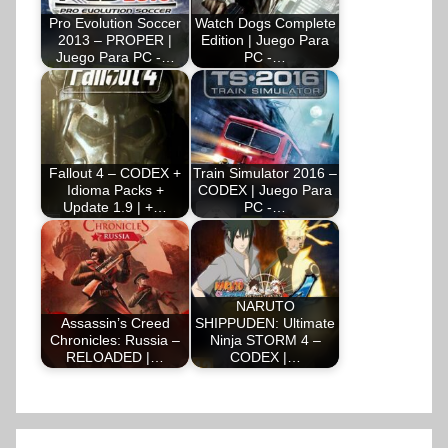
Pro Evolution Soccer
Watch Dogs Complete
2013 – PROPER |
Edition | Juego Para
Juego Para PC -…
PC -…
Fallout 4 – CODEX +
Train Simulator 2016 –
Idioma Packs +
CODEX | Juego Para
Update 1.9 | +…
PC -…
NARUTO
Assassin’s Creed
SHIPPUDEN: Ultimate
Chronicles: Russia –
Ninja STORM 4 –
RELOADED |…
CODEX |…