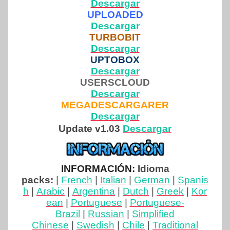
Descargar
UPLOADED
Descargar
TURBOBIT
Descargar
UPTOBOX
Descargar
USERSCLOUD
Descargar
MEGADESCARGARER
Descargar
Update v1.03
Descargar
INFORMACIÓN:
Idioma
packs:
|
French
|
Italian
|
German
|
Spanis
h
|
Arabic
|
Argentina
|
Dutch
|
Greek
|
Kor
ean
|
Portuguese
|
Portuguese-
Brazil
|
Russian
|
Simplified
Chinese
|
Swedish
|
Chile
|
Traditional