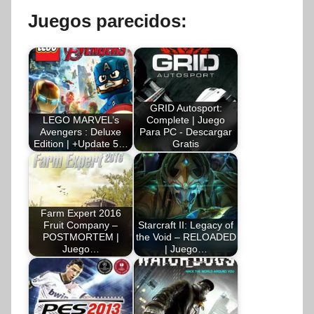
Juegos parecidos:
GRID Autosport:
LEGO MARVEL’s
Complete | Juego
Avengers : Deluxe
Para PC - Descargar
Edition | +Update 5…
Gratis
Farm Expert 2016
Fruit Company –
Starcraft II: Legacy of
POSTMORTEM |
the Void – RELOADED
Juego…
| Juego…