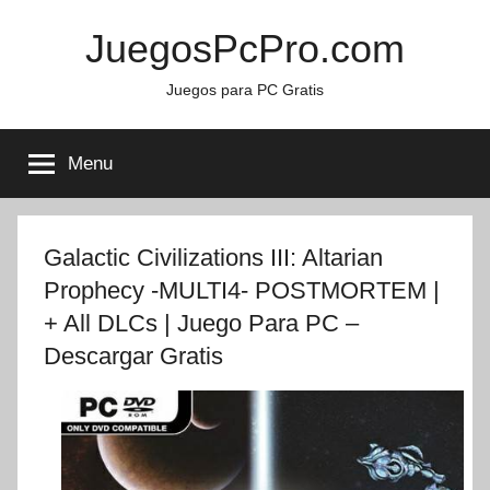
Skip
JuegosPcPro.com
to
content
Juegos para PC Gratis
Menu
Galactic Civilizations III: Altarian
Prophecy -MULTI4- POSTMORTEM |
+ All DLCs | Juego Para PC –
Descargar Gratis