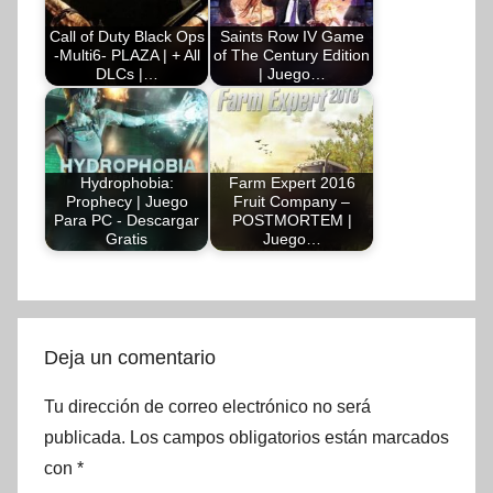
Call of Duty Black Ops
Saints Row IV Game
-Multi6- PLAZA | + All
of The Century Edition
DLCs |…
| Juego…
Hydrophobia:
Farm Expert 2016
Prophecy | Juego
Fruit Company –
Para PC - Descargar
POSTMORTEM |
Gratis
Juego…
Deja un comentario
Tu dirección de correo electrónico no será
publicada.
Los campos obligatorios están marcados
con
*