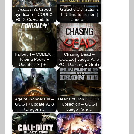
Assassin’s Creed
Galactic Civilizations
Syndicate – CODEX |
II: Ultimate Edition |
+9 DLCs +Update…
Juego…
Fallout 4 – CODEX +
Chasing Dead –
Idioma Packs +
CODEX | Juego Para
Update 1.9 | +…
PC - Descargar Gratis
Age of Wonders III –
Hearts of Iron 3 + DLC
GOG | +Update v1.8
Collection – GOG |
+Dragons…
Juego Para…