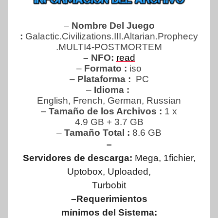
–
Nombre Del Juego
:
Galactic.Civilizations.III.Altarian.Prophecy
.MULTI4-POSTMORTEM
– NFO:
read
–
Formato :
iso
–
Plataforma :
PC
–
Idioma :
English, French, German, Russian
–
Tamaño de los Archivos :
1 x
4.9 GB + 3.7 GB
–
Tamaño Total :
8.6 GB
–
Servidores de descarga:
Mega, 1fichier,
Uptobox, Uploaded,
Turbobit
–Requerimientos
mínimos del Sistema: