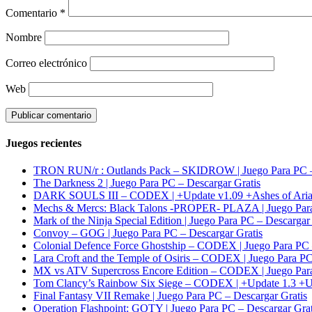
Comentario
*
Nombre
Correo electrónico
Web
Juegos recientes
TRON RUN/r : Outlands Pack – SKIDROW | Juego Para PC – 
The Darkness 2 | Juego Para PC – Descargar Gratis
DARK SOULS III – CODEX | +Update v1.09 +Ashes of Ariand
Mechs & Mercs: Black Talons -PROPER- PLAZA | Juego Para 
Mark of the Ninja Special Edition | Juego Para PC – Descargar
Convoy – GOG | Juego Para PC – Descargar Gratis
Colonial Defence Force Ghostship – CODEX | Juego Para PC 
Lara Croft and the Temple of Osiris – CODEX | Juego Para PC
MX vs ATV Supercross Encore Edition – CODEX | Juego Para
Tom Clancy’s Rainbow Six Siege – CODEX | +Update 1.3 +Ult
Final Fantasy VII Remake | Juego Para PC – Descargar Gratis
Operation Flashpoint: GOTY | Juego Para PC – Descargar Grat