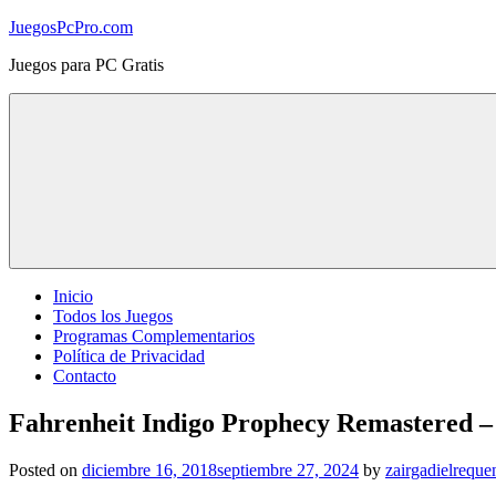
Skip
JuegosPcPro.com
to
Juegos para PC Gratis
content
Inicio
Todos los Juegos
Programas Complementarios
Política de Privacidad
Contacto
Fahrenheit Indigo Prophecy Remastered –
Posted on
diciembre 16, 2018
septiembre 27, 2024
by
zairgadielrequ