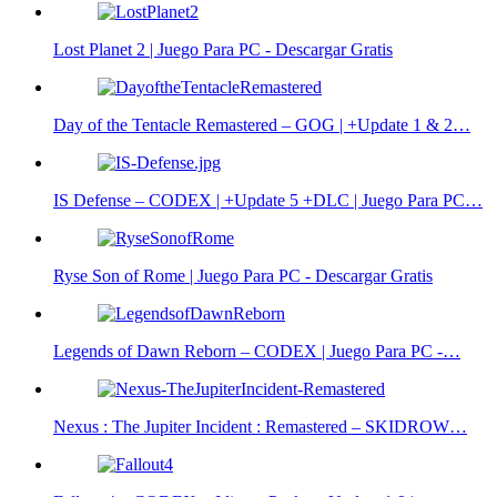
Lost Planet 2 | Juego Para PC - Descargar Gratis
Day of the Tentacle Remastered – GOG | +Update 1 & 2…
IS Defense – CODEX | +Update 5 +DLC | Juego Para PC…
Ryse Son of Rome | Juego Para PC - Descargar Gratis
Legends of Dawn Reborn – CODEX | Juego Para PC -…
Nexus : The Jupiter Incident : Remastered – SKIDROW…