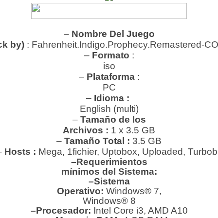
–
Nombre Del Juego
ck by)
: Fahrenheit.Indigo.Prophecy.Remastered-
–
Formato
:
iso
–
Plataforma
:
PC
–
Idioma :
English (multi)
–
Tamaño de los
Archivos :
1 x 3.5 GB
–
Tamaño Total :
3.5 GB
–
Hosts :
Mega, 1fichier, Uptobox, Uploaded, Turbobi
–Requerimientos
mínimos del Sistema:
–Sistema
Operativo:
Windows® 7,
Windows® 8
–Procesador:
Intel Core i3, AMD A10