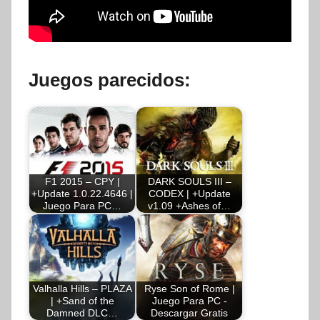
Juegos parecidos:
F1 2015 – CPY |
DARK SOULS III –
+Update 1.0.22.4646 |
CODEX | +Update
Juego Para PC…
v1.09 +Ashes of…
Valhalla Hills – PLAZA
Ryse Son of Rome |
| +Sand of the
Juego Para PC -
Damned DLC…
Descargar Gratis