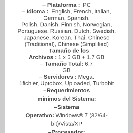
–
Plataforma :
PC
–
Idioma :
English, French, Italian,
German, Spanish,
Polish, Danish, Finnish, Norwegian,
Portuguese, Russian, Dutch, Swedish,
Japanese, Korean, Thai, Chinese
(Traditional), Chinese (Simplified)
–
Tamaño de los
Archivos :
1 x 5 GB + 1.7 GB
–
Tamaño Total:
6.7
GB
–
Servidores :
Mega,
1fichier, Uptobox, Uploaded, Turbobit
–Requerimientos
mínimos del Sistema:
–Sistema
Operativo:
Windows® 7 (32/64-
bit)/Vista/XP
–Procesador: