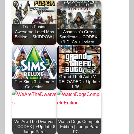
Trials Fusion
Awesome Level Max
Assassin’s Creed
Edition – SKIDROW |
Syndicate – CODEX |
…
+9 DLCs +Update…
Grand Theft Auto V –
The Sims 3: Ultimate
RELOADED + Update
Collection
1.36 +…
We Are The Dwarves
Watch Dogs Complete
– CODEX | +Update 8
Edition | Juego Para
| Juego Para…
PC -…