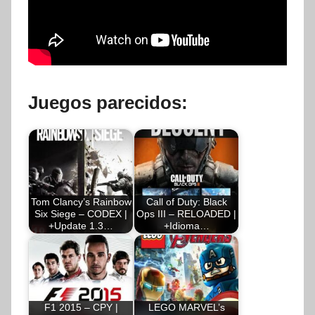
Juegos parecidos:
Tom Clancy’s Rainbow
Call of Duty: Black
Six Siege – CODEX |
Ops III – RELOADED |
+Update 1.3…
+Idioma…
F1 2015 – CPY |
LEGO MARVEL’s