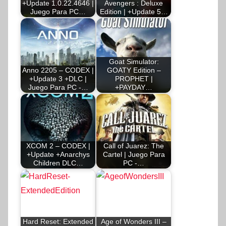
+Update 1.0.22.4646 |
Avengers : Deluxe
Juego Para PC…
Edition | +Update 5…
Goat Simulator:
Anno 2205 – CODEX |
GOATY Edition –
+Update 3 +DLC |
PROPHET |
Juego Para PC -…
+PAYDAY…
XCOM 2 – CODEX |
Call of Juarez: The
+Update +Anarchys
Cartel | Juego Para
Children DLC…
PC -…
Hard Reset: Extended
Age of Wonders III –