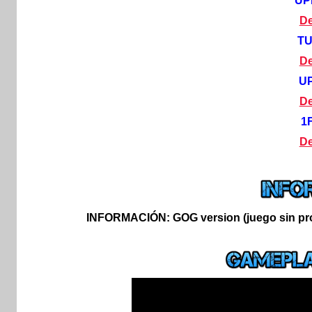
UP
De
T
De
U
De
1
De
INFORMACIÓN:
GOG version (juego sin pro