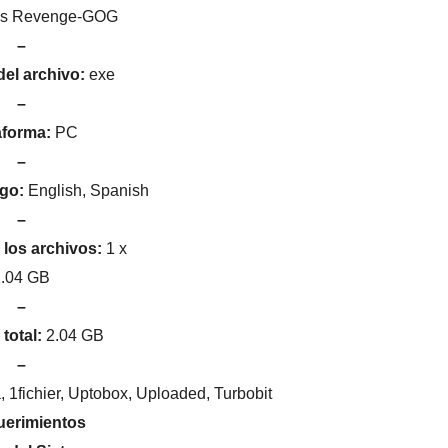
r’s Revenge-GOG
–
del archivo:
exe
–
aforma:
PC
–
ego:
English, Spanish
–
los archivos:
1 x
2.04 GB
–
total:
2.04 GB
–
 1fichier, Uptobox, Uploaded, Turbobit
erimientos