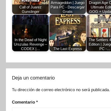
Armageddon | Juego
Dragon Age O
Call of Juarez
Para PC - Descargar
Ultimate Edi
Gunslinger
Gratis
GOG + Upda
In the Dead of Night
The Settlers 
Urszulas Revenge –
Edition | Jue
CODEX |…
The Last Express
PC -…
Deja un comentario
Tu dirección de correo electrónico no será publicada.
Comentario
*