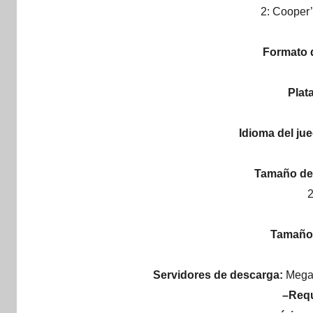
2: Coope
Formato 
Plat
Idioma del ju
Tamaño de 
Tamaño 
Servidores de descarga:
Mega,
–Requ