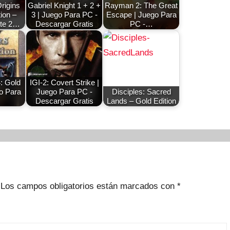
rigins
Gabriel Knight 1 + 2 +
Rayman 2: The Great
tion –
3 | Juego Para PC -
Escape | Juego Para
te 2…
Descargar Gratis
PC -…
4: Gold
IGI-2: Covert Strike |
go Para
Juego Para PC -
Disciples: Sacred
Descargar Gratis
Lands – Gold Edition
Los campos obligatorios están marcados con
*