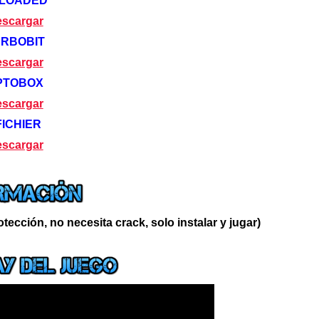
LOADED
scargar
URBOBIT
scargar
PTOBOX
scargar
FICHIER
scargar
tección, no necesita crack, solo instalar y jugar)