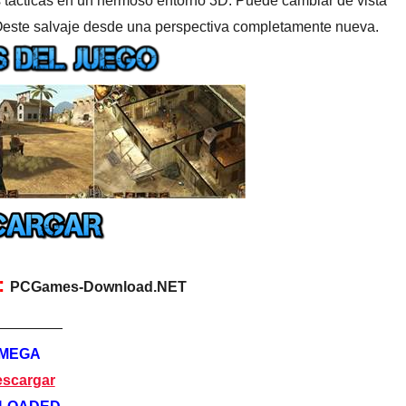
 tácticas en un hermoso entorno 3D. Puede cambiar de vista
 Oeste salvaje desde una perspectiva completamente nueva.
:
PCGames-Download.NET
—————
MEGA
scargar