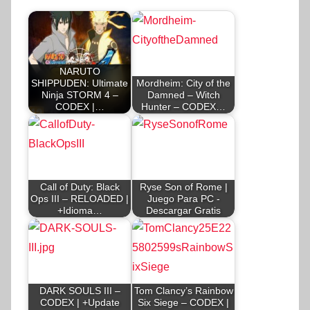
NARUTO
SHIPPUDEN: Ultimate
Mordheim: City of the
Ninja STORM 4 –
Damned – Witch
CODEX |…
Hunter – CODEX…
Call of Duty: Black
Ryse Son of Rome |
Ops III – RELOADED |
Juego Para PC -
+Idioma…
Descargar Gratis
DARK SOULS III –
Tom Clancy’s Rainbow
CODEX | +Update
Six Siege – CODEX |