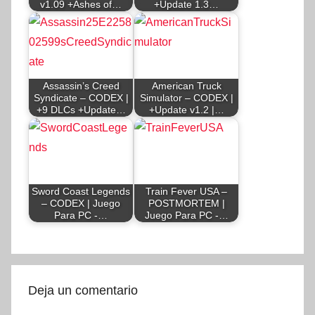
v1.09 +Ashes of…
+Update 1.3…
Assassin’s Creed
American Truck
Syndicate – CODEX |
Simulator – CODEX |
+9 DLCs +Update…
+Update v1.2 |…
Sword Coast Legends
Train Fever USA –
– CODEX | Juego
POSTMORTEM |
Para PC -…
Juego Para PC -…
Deja un comentario