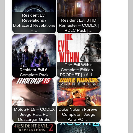
Resident Evil
Revelations /
Resident Evil 0 HD
Biohazard Revelations
Remaster – CODEX |
–…
+DLC Pack |…
The Evil Within
Resident Evil 6:
Complete Edition –
Complete Pack
PROPHET | +ALL…
MotoGP 15 – CODEX
Duke Nukem Forever
| Juego Para PC -
Complete | Juego
Descargar Gratis
Para PC -…