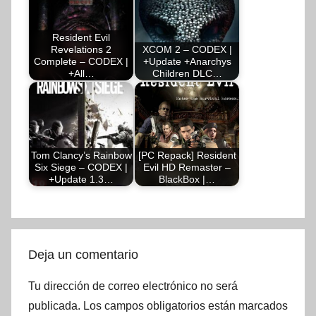
Resident Evil
Revelations 2
XCOM 2 – CODEX |
Complete – CODEX |
+Update +Anarchys
+All…
Children DLC…
Tom Clancy’s Rainbow
[PC Repack] Resident
Six Siege – CODEX |
Evil HD Remaster –
+Update 1.3…
BlackBox |…
Deja un comentario
Tu dirección de correo electrónico no será
publicada.
Los campos obligatorios están marcados