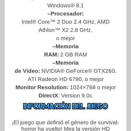
Windows® 8.1
–Procesador:
Intel® Core™ 2 Duo 2.4 GHz, AMD
Athlon™ X2 2.8 GHz,
o mejor
–Memoria
RAM:
2 GB RAM
–Memoria
de Video:
NVIDIA® GeForce® GTX260,
ATI Radeon HD 6790, o mejor
Monitor Resolution:
1024×768 o mejor
DirectX
: Version 9.0c
¡El juego que definió el género de survival-
horror ha vuelto! Mira la versión HD