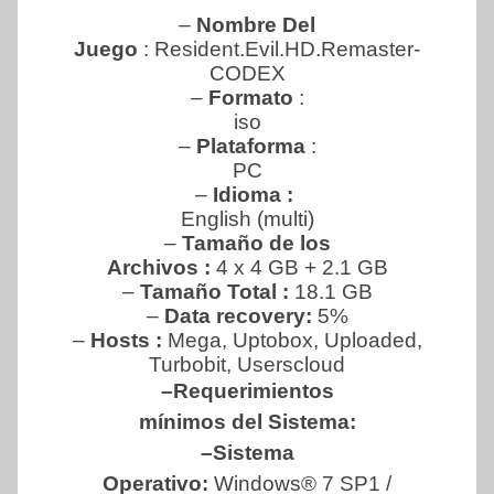
–
Nombre Del
Juego
: Resident.Evil.HD.Remaster-
CODEX
–
Formato
:
iso
–
Plataforma
:
PC
–
Idioma :
English (multi)
–
Tamaño de los
Archivos :
4 x 4 GB + 2.1 GB
–
Tamaño Total :
18.1 GB
–
Data recovery:
5%
–
Hosts :
Mega, Uptobox, Uploaded,
Turbobit, Userscloud
–Requerimientos
mínimos del Sistema:
–Sistema
Operativo:
Windows® 7 SP1 /