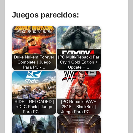
Juegos parecidos:
Duke Nukem Forever
[PC Multi/Repack] Far
Complete | Juego
Cry 4 Gold Edition +
Para PC -…
Update +…
RIDE – RELOADED |
[PC Repack] WWE
+DLC Pack | Juego
2K15 – BlackBox |
Para PC -…
Juego Para PC -…