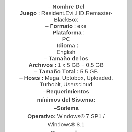
–
Nombre Del
Juego
: Resident.Evil.HD.Remaster-
BlackBox
–
Formato
: exe
–
Plataforma
:
PC
–
Idioma :
English
–
Tamaño de los
Archivos :
1 x 5 GB + 0.5 GB
–
Tamaño Total :
5.5 GB
–
Hosts :
Mega, Uptobox, Uploaded,
Turbobit, Userscloud
–Requerimientos
mínimos del Sistema:
–Sistema
Operativo:
Windows® 7 SP1 /
Windows® 8.1