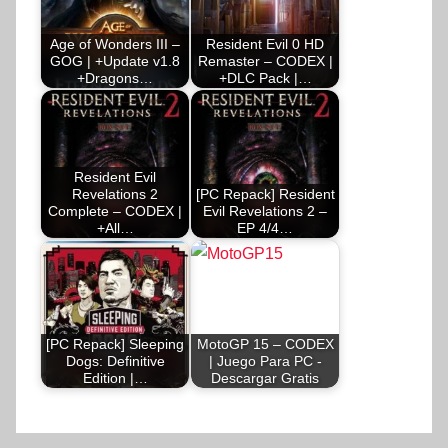
Age of Wonders III –
Resident Evil 0 HD
GOG | +Update v1.8
Remaster – CODEX |
+Dragons…
+DLC Pack |…
Resident Evil
Revelations 2
[PC Repack] Resident
Complete – CODEX |
Evil Revelations 2 –
+All…
EP 4/4…
[PC Repack] Sleeping
MotoGP 15 – CODEX
Dogs: Definitive
| Juego Para PC -
Edition |…
Descargar Gratis