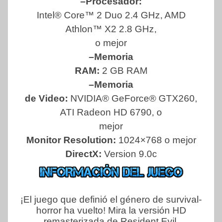
–Procesador:
Intel® Core™ 2 Duo 2.4 GHz, AMD
Athlon™ X2 2.8 GHz,
o mejor
–Memoria
RAM:
2 GB RAM
–Memoria
de Video:
NVIDIA® GeForce® GTX260,
ATI Radeon HD 6790, o
mejor
Monitor Resolution:
1024×768 o mejor
DirectX:
Version 9.0c
¡El juego que definió el género de survival-
horror ha vuelto! Mira la versión HD
remasterizada de Resident Evil.