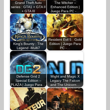
Grand Theft Auto
The Witcher –
series : GTA1 + GTA II
Enhanced Edition |
+ GTA III
Juego Para PC -…
Resident Evil 5 : Gold
King’s Bounty : The
Edition | Juego Para
Legend -Multi7
PC -…
Defense Grid 2
Might and Magic X
Special Edition –
Legacy The Falcon
PLAZA | Juego Para…
and The Unicorn…